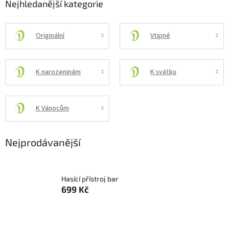
Nejhledanější kategorie
Originální
Vtipné
K narozeninám
K svátku
K Vánocům
Nejprodávanější
Hasící přístroj bar
699 Kč