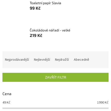
Toaletní papír Slavia
99 Kč
Čokoládové nářadí - velké
219 Kč
Ř
a
Nejprodávanější
Nejlevnější
Nejdražší
Abecedně
z
e
n
ZAVŘÍT FILTR
í
p
r
Cena
o
d
49
Kč
1990
Kč
u