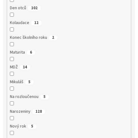
Den otců
102
Kolaudace
12
Konec školního roku
2
Maturita
6
MDŽ
14
Mikuláš
5
Na rozloučenou
5
Narozeniny
128
Nový rok
5