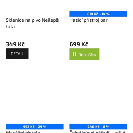
818 Kč
–14 %
Sklenice na pivo Nejlepší
Hasící přístroj bar
táta
349 Kč
699 Kč
DETAIL
Do košíku
992 Kč
–29 %
240 Kč
–8 %
Masážní pistole
Čokoládové nářadí - velké