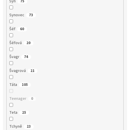
Syn
75
Synovec
73
Šéf
60
Šéfová
20
Švagr
74
Švagrová
21
Táta
105
Teenager
0
Teta
25
Tchyně
23