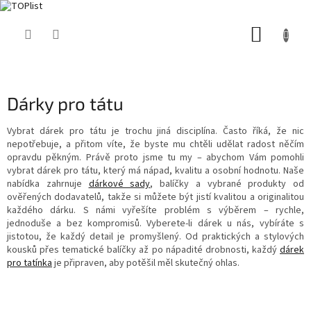
Přejít
NÁKUP
na
obsah
KOŠÍK
Dárky pro tátu
Vybrat dárek pro tátu je trochu jiná disciplína. Často říká, že nic
nepotřebuje, a přitom víte, že byste mu chtěli udělat radost něčím
opravdu pěkným. Právě proto jsme tu my – abychom Vám pomohli
vybrat dárek pro tátu, který má nápad, kvalitu a osobní hodnotu. Naše
nabídka zahrnuje
dárkové sady
, balíčky a vybrané produkty od
ověřených dodavatelů, takže si můžete být jistí kvalitou a originalitou
každého dárku. S námi vyřešíte problém s výběrem – rychle,
jednoduše a bez kompromisů. Vyberete-li dárek u nás, vybíráte s
jistotou, že každý detail je promyšlený. Od praktických a stylových
kousků přes tematické balíčky až po nápadité drobnosti, každý
dárek
pro tatínka
je připraven, aby potěšil měl skutečný ohlas.