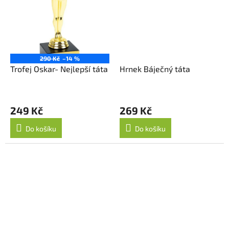
290 Kč
–14 %
Trofej Oskar- Nejlepší táta
Hrnek Báječný táta
249 Kč
269 Kč
Do košíku
Do košíku