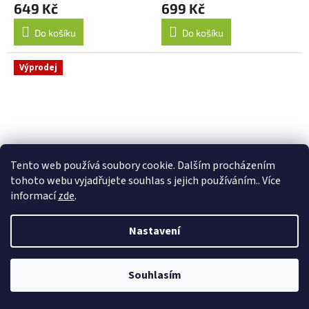
649 Kč
699 Kč
Do košíku
Do košíku
Výprodej
Tento web používá soubory cookie. Dalším procházením
tohoto webu vyjadřujete souhlas s jejich používáním.. Více
informací
zde
.
139 Kč
–28 %
Polštář Před spaním
Čokoláda - Tatínkovi
počítám ovečky
Nastavení
349 Kč
99 Kč
Souhlasím
Do košíku
Do košíku