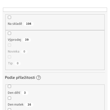
k
t
ů
Na skladě
104
Výprodej
39
Novinka
0
Tip
0
Podle příležitosti
?
Den dětí
3
Den matek
16