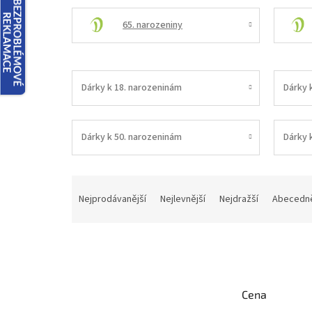
65. narozeniny
Dárky k 18. narozeninám
Dárky 
Dárky k 50. narozeninám
Dárky 
Ř
a
Nejprodávanější
Nejlevnější
Nejdražší
Abecedn
z
e
n
í
p
r
Cena
o