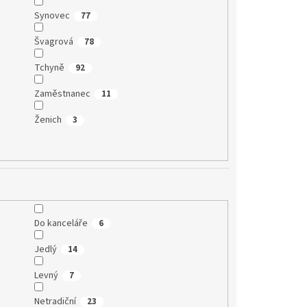
Synovec
77
Švagrová
78
Tchyně
92
Zaměstnanec
11
Ženich
3
Do kanceláře
6
Jedlý
14
Levný
7
Netradiční
23