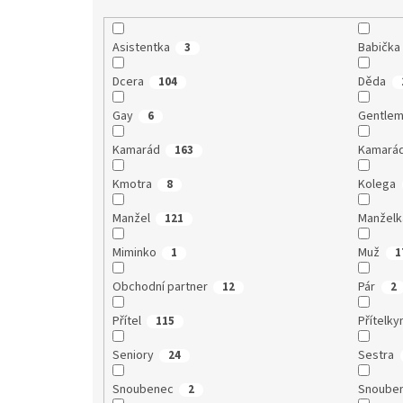
Asistentka
Babička
3
Dcera
Děda
104
Gay
Gentle
6
Kamarád
Kamará
163
Kmotra
Kolega
8
Manžel
Manželk
121
Miminko
Muž
1
1
Obchodní partner
Pár
12
2
Přítel
Přítelky
115
Seniory
Sestra
24
Snoubenec
Snoube
2