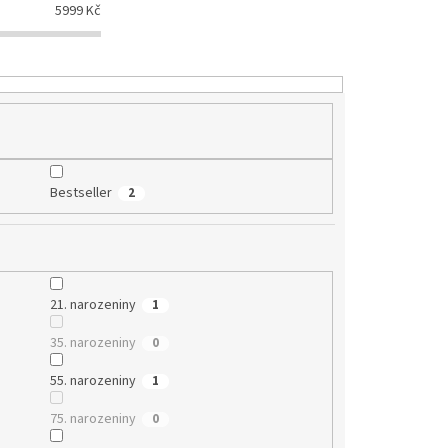
5999
Kč
Bestseller
2
21. narozeniny
1
35. narozeniny
0
55. narozeniny
1
75. narozeniny
0