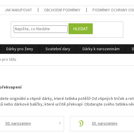
JAK NAKUPOVAT
OBCHODNÍ PODMÍNKY
PODMÍNKY OCHRANY OS
HLEDAT
Dárky pro ženy
Svatební dary
Dárky k narozeninám
D
 pro tátu
u
 překvapení
ete originální a vtipné dárky, které tatínka potěší! Od vtipných triček a r
ů nebo dárkové balíčky, které určitě překvapí. Obdarujte svého tatínka něč
50. narozeniny
55. narozeniny