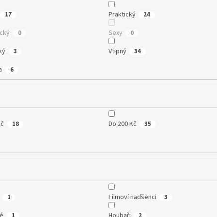
Praktický
17
24
cký
Sexy
0
0
ký
Vtipný
3
34
a
6
Kč
Do 200 Kč
18
35
Filmoví nadšenci
1
3
té
Houbaři
1
2