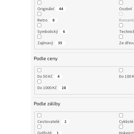
Originální
Osobní
44
Retro
Romanti
8
Symbolický
Technic
6
Zajímavý
Ze dřev
35
Podle ceny
Do 50 Kč
Do 100 
4
Do 1000 Kč
28
Podle záliby
Cestovatelé
Cyklisté
2
Golfisté
Hokejis
1