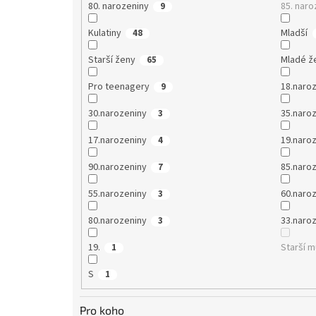
80. narozeniny
85. naro
9
Kulatiny
Mladší
48
Starší ženy
Mladé ž
65
Pro teenagery
18.naro
9
30.narozeniny
35.naro
3
17.narozeniny
19.naro
4
90.narozeniny
85.naro
7
55.narozeniny
60.naro
3
80.narozeniny
33.naro
3
19.
Starší 
1
S
1
Pro koho