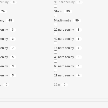
zeniny
90. narozeniny
0
0
Starší
74
89
eny
Mladé muže
48
89
zeniny
20.narozeniny
3
3
zeniny
40.narozeniny
3
3
zeniny
16.narozeniny
7
3
zeniny
45.narozeniny
5
3
zeniny
65.narozeniny
3
3
zeniny
21.narozeniny
5
4
mu
16.n
0
0