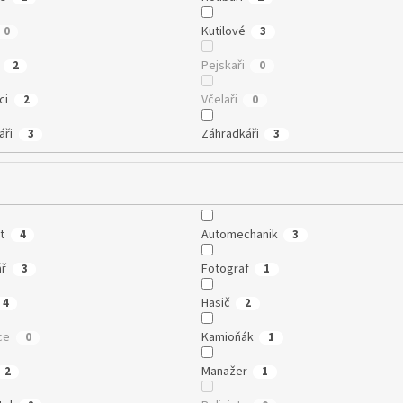
Kutilové
0
3
Pejskaři
2
0
ci
Včelaři
2
0
áři
Záhradkáři
3
3
t
Automechanik
4
3
ář
Fotograf
3
1
Hasič
4
2
ce
Kamioňák
0
1
Manažer
2
1