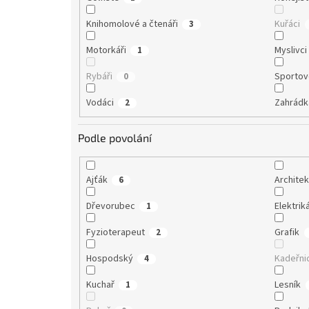
Knihomolové a čtenáři
Kuřáci
3
Motorkáři
Myslivci
1
Rybáři
Sportov
0
Vodáci
Zahrádk
2
Podle povolání
Ajťák
Architek
6
Dřevorubec
Elektrik
1
Fyzioterapeut
Grafik
2
Hospodský
Kadeřni
4
Kuchař
Lesník
1