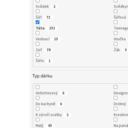
Svědek
Svědky
2
Šéf
Šéfová
72
Táta
Teenag
151
Vedoucí
Vnučka
15
Zeť
Žák
78
5
Šéfo
1
Typ dárku
Antistresový
Designo
6
Do kuchyně
Drobný
6
K výročí svatby
Kreativn
2
Malý
Na pamá
45