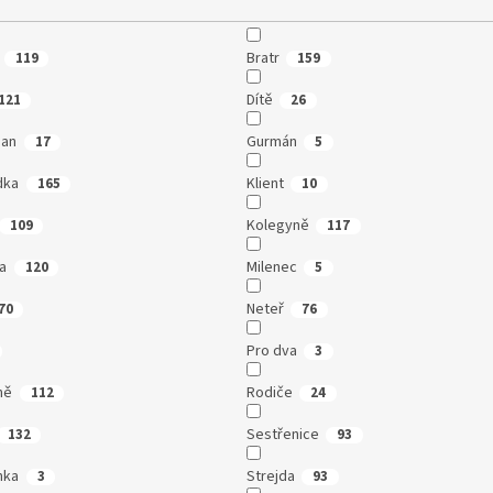
Bratr
119
159
Dítě
121
26
man
Gurmán
17
5
dka
Klient
165
10
Kolegyně
109
117
a
Milenec
120
5
Neteř
70
76
Pro dva
3
ně
Rodiče
112
24
Sestřenice
132
93
nka
Strejda
3
93