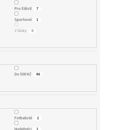
Pro štěstí
7
Sportovní
1
Z lásky
0
Do 500 Kč
46
Fotbalisté
2
Hudebníci
2