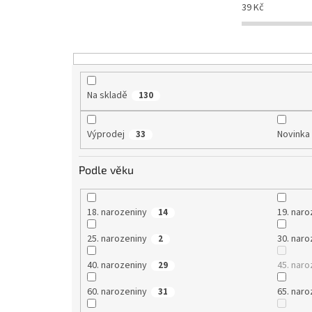
d
39
Kč
u
k
t
ů
Na skladě
130
Výprodej
Novinka
33
Podle věku
18. narozeniny
19. naro
14
25. narozeniny
30. naro
2
40. narozeniny
45. naro
29
60. narozeniny
65. naro
31