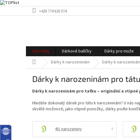
Přejít
+420 774 620 074
na
obsah
Výprodej
Dárkové balíčky
Dárky pro muže
Domů
Dárky k narozeninám
Dárky k narozeninám
Dárky k narozeninám pro tát
Dárky k narozeninám pro taťku – originální a vtipné
Hledáte dokonalý dárek pro tátu k narozeninám? U nás najd
skvělé možnosti, jako vtipné ponožky, dárky podle koníčk
40. narozeniny