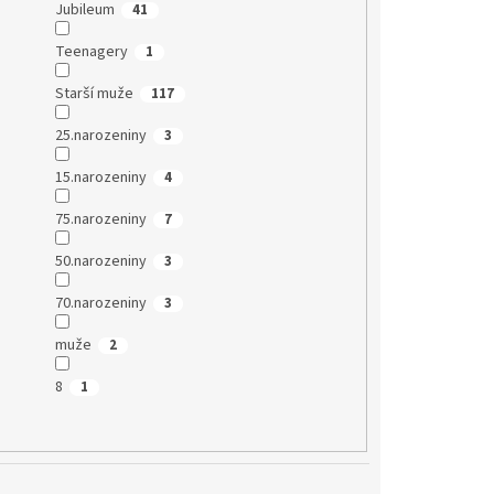
Jubileum
41
Teenagery
1
Starší muže
117
25.narozeniny
3
15.narozeniny
4
75.narozeniny
7
50.narozeniny
3
70.narozeniny
3
muže
2
8
1