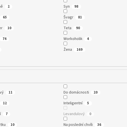
ně
Syn
2
98
Švagr
65
81
er
Teta
10
90
Workoholik
74
4
Žena
169
vý
Do domácnosti
11
20
Inteligentní
12
5
í
Levandulový
7
0
tku
Na poslední chvíli
10
36