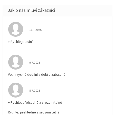
Hodnocení obchodu je 5 z 5 hvězdiček.
11.7.2026
+ Rychlé jednání.
Hodnocení obchodu je 5 z 5 hvězdiček.
9.7.2026
Velmi rychlé dodání a dobře zabalené.
Hodnocení obchodu je 5 z 5 hvězdiček.
5.7.2026
+ Rychle, přehledně a srozumitelně
Rychle, přehledně a srozumitelně