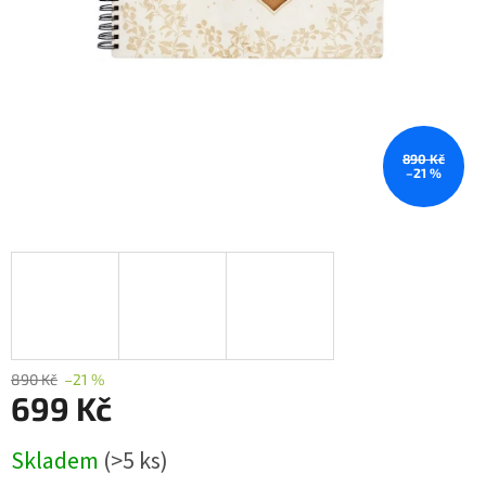
890 Kč
–21 %
890 Kč
–21 %
699 Kč
Měrná
Skladem
(>5 ks)
cena: