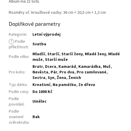
Album má 21 listů.
Rozměry vč. kroužkové vazby: 36 cm × 20,5 cm × 1,3 cm
Doplňkové parametry
Kategorie
:
Letní výprodej
?
Podle
Svatba
příležitosti
:
Mladší
,
Starší
,
Starší ženy
,
Mladé ženy
,
Mladé
Podle věku
:
muže
,
Starší muže
Bratr
,
Dcera
,
Kamarád
,
Kamarádka
,
Muž
,
Pro koho
:
Nevěsta
,
Pár
,
Pro dva
,
Pro zamilované
,
Sestra
,
Syn
,
Žena
,
Ženich
Typ dárku
:
Kreativní
,
Na památku
,
Ze dřeva
Podle ceny
:
Do 1000 Kč
Podle
Umělec
povolání
:
Podle
znamení
Rak
zvěrokruhu
: