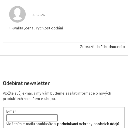
Hodnocení obchodu je 5 z 5 hvězdiček.
4.7.2026
+ Kvalita ,cena , rychlost dodání
Zobrazit další hodnocení
Z
á
p
a
Odebírat newsletter
t
í
Vložte svůj e-mail a my vám budeme zasílat informace o nových
produktech na našem e-shopu.
E-mail
Vložením e-mailu souhlasíte s
podmínkami ochrany osobních údajů