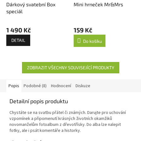
Dárkový svatební Box
Mini hrneček Mr&Mrs
speciál
1 490 Kč
159 Kč
DETAIL
Do košíku
ZOBRAZIT VŠECHNY SOUVISEJÍCÍ PRODUKTY
Popis
Podobné (8)
Hodnocení
Diskuze
Detailní popis produktu
Chystáte se na svatbu přátel či známých. Darujte pro uchování
vzpomínek a připomenutí krásných životních okamžiků
novomanželům fotoalbum z dřevotřísky. Do alba lze nalepit
fotky, ale i psát komentáře a historky.