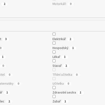
Motorkáři
2
0
t
Elektrikář
3
2
Hospodský
0
1
Lékař
1
1
Stavař
0
2
itel
Třídní učitelka
0
0
matematiky
Učitelka
0
0
ář
Zdravotní sestra
1
1
lec
Zubař
2
1