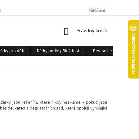
OBNÍCH ÚDAJŮ
Přihlášení
NÁKUPNÍ
Prázdný košík
KOŠÍK
árky pro děti
Dárky podle příležitosti
Bestsellery
Ostatn
 dárky jsou řešením, které nikdy nezklame – pokud jsou
výběr
delikates
a degustačních sad, které spojují vynikající