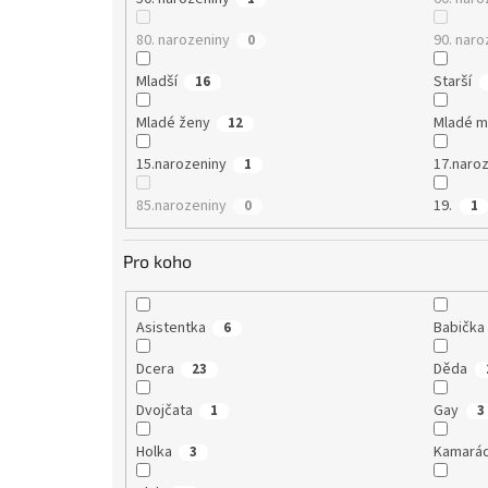
80. narozeniny
90. naro
0
Mladší
Starší
16
Mladé ženy
Mladé 
12
15.narozeniny
17.naro
1
85.narozeniny
19.
0
1
Pro koho
Asistentka
Babička
6
Dcera
Děda
23
Dvojčata
Gay
1
3
Holka
Kamará
3