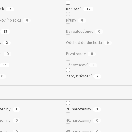
tek
Den otců
7
12
kolního roku
Křtiny
0
0
Na rozloučenou
13
0
k
Odchod do důchodu
2
0
e
První rande
0
0
Těhotenství
15
0
Za vysvědčení
0
2
zeniny
20. narozeniny
1
1
zeniny
40. narozeniny
0
0
zeniny
65. narozeniny
0
0