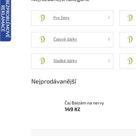
Pro ženy
Čajové dárky
Sladké dárky
Nejprodávanější
Čaj Balzám na nervy
149 Kč
Ř