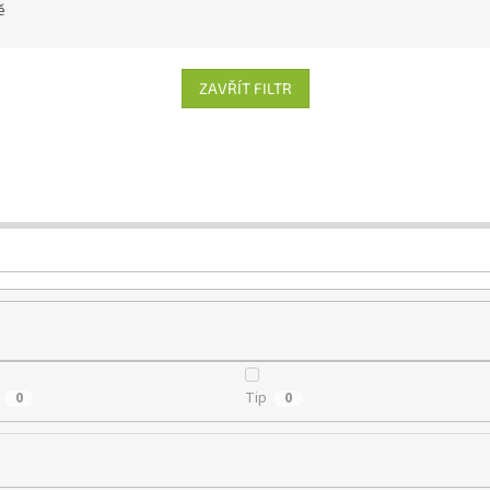
ě
ZAVŘÍT FILTR
Tip
0
0