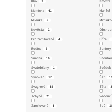
Kluk
Kmotra
3
Maminka
Manžel
41
Milenka
Miminko
5
Nevěsta
Obchodn
2
Pro zamilované
Přítel
4
Rodina
Seniory
8
Snacha
Snoube
16
Svatebčany
Svědek
1
Synovec
Šéf
17
1
Švagrová
Táta
18
Tchyně
Vedoucí
21
Zamilované
Zeť
1
1