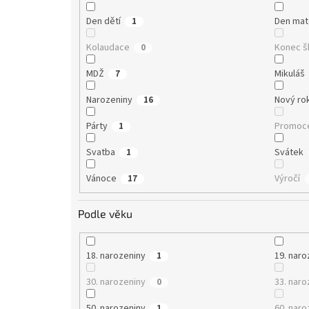
Den dětí
Den ma
1
Kolaudace
Konec š
0
MDŽ
Mikuláš
7
Narozeniny
Nový ro
16
Párty
Promoc
1
Svatba
Svátek
1
Vánoce
Výročí
17
Podle věku
18. narozeniny
19. naro
1
30. narozeniny
33. naro
0
50. narozeniny
60. naro
1