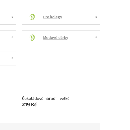
Pro kolegy
Medové dárky
Čokoládové nářadí - velké
219 Kč