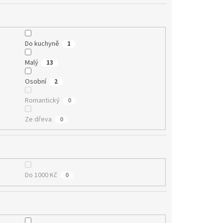
Do kuchyně
1
Malý
13
Osobní
2
Romantický
0
Ze dřeva
0
Do 1000 Kč
0