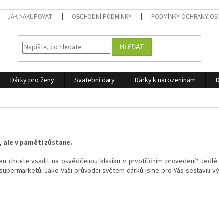
JAK NAKUPOVAT
OBCHODNÍ PODMÍNKY
PODMÍNKY OCHRANY OS
HLEDAT
Dárky pro ženy
Svatební dary
Dárky k narozeninám
D
, ale v paměti zůstane.
en chcete vsadit na osvědčenou klasiku v prvotřídním provedení? Jedlé
i supermarketů. Jako Vaši průvodci světem dárků jsme pro Vás sestavili 