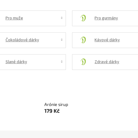
Pro muže
Pro gurmány
Čokoládové dárky
Kávové dárky
Slané dárky
Zdravé dárky
Arónie sirup
179 Kč