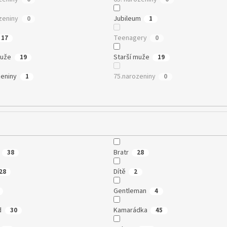
zeniny
Jubileum
0
1
Teenagery
17
0
muže
Starší muže
19
19
zeniny
75.narozeniny
1
0
Bratr
38
28
Dítě
28
2
Gentleman
4
d
Kamarádka
30
45