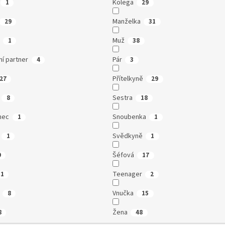
Kolega
1
29
Manželka
29
31
Muž
1
38
í partner
Pár
4
3
Přítelkyně
27
29
Sestra
8
18
nec
Snoubenka
1
1
Svědkyně
1
1
Šéfová
9
17
Teenager
31
2
Vnučka
8
15
Žena
8
48