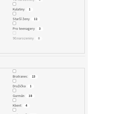
Kulatiny
1
Starší ženy
12
Pro teenagery
3
90.narozeniny
0
Bratranec
23
Družička
1
Gurmán
18
Klient
4