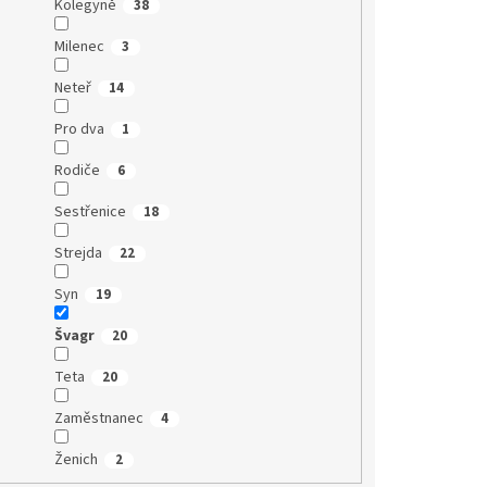
Kolegyně
38
Milenec
3
Neteř
14
Pro dva
1
Rodiče
6
Sestřenice
18
Strejda
22
Syn
19
Švagr
20
Teta
20
Zaměstnanec
4
Ženich
2