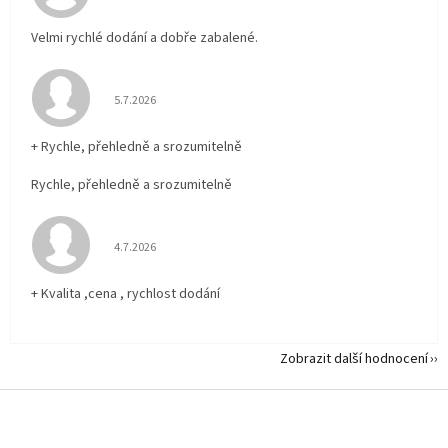
Velmi rychlé dodání a dobře zabalené.
Hodnocení obchodu je 5 z 5 hvězdiček.
5.7.2026
+ Rychle, přehledně a srozumitelně
Rychle, přehledně a srozumitelně
Hodnocení obchodu je 5 z 5 hvězdiček.
4.7.2026
+ Kvalita ,cena , rychlost dodání
Zobrazit další hodnocení
Z
á
p