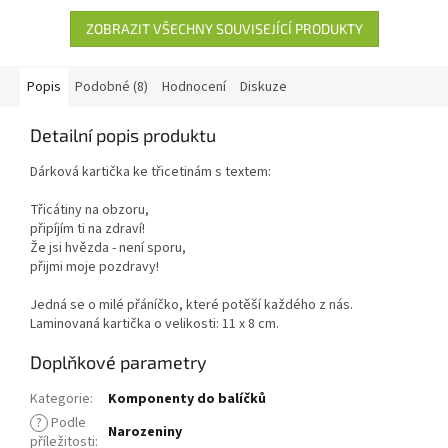
ZOBRAZIT VŠECHNY SOUVISEJÍCÍ PRODUKTY
Popis
Podobné (8)
Hodnocení
Diskuze
Detailní popis produktu
Dárková kartička ke třicetinám s textem:
Třicátiny na obzoru,
připíjím ti na zdraví!
Že jsi hvězda - není sporu,
přijmi moje pozdravy!
Jedná se o milé přáníčko, které potěší každého z nás.
Laminovaná kartička o velikosti: 11 x 8 cm.
Doplňkové parametry
Kategorie
:
Komponenty do balíčků
?
Podle
Narozeniny
příležitosti
: