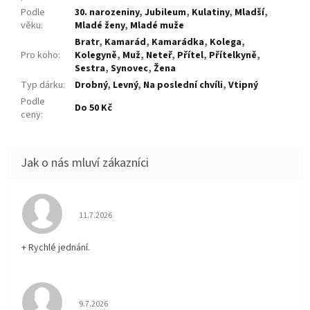
Podle
30. narozeniny
,
Jubileum
,
Kulatiny
,
Mladší
,
věku
:
Mladé ženy
,
Mladé muže
Bratr
,
Kamarád
,
Kamarádka
,
Kolega
,
Pro koho
:
Kolegyně
,
Muž
,
Neteř
,
Přítel
,
Přítelkyně
,
Sestra
,
Synovec
,
Žena
Typ dárku
:
Drobný
,
Levný
,
Na poslední chvíli
,
Vtipný
Podle
Do 50 Kč
ceny
:
Hodnocení obchodu je 5 z 5 hvězdiček.
11.7.2026
+ Rychlé jednání.
Hodnocení obchodu je 5 z 5 hvězdiček.
9.7.2026