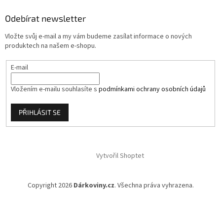
a
Odebírat newsletter
t
í
Vložte svůj e-mail a my vám budeme zasílat informace o nových
produktech na našem e-shopu.
E-mail
Vložením e-mailu souhlasíte s
podmínkami ochrany osobních údajů
PŘIHLÁSIT SE
Vytvořil Shoptet
Copyright 2026
Dárkoviny.cz
. Všechna práva vyhrazena.