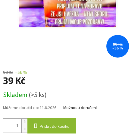
90 Kč
–56 %
90 Kč
–56 %
39 Kč
Měrná
Skladem
(>5 ks)
cena:
Můžeme doručit do:
11.8.2026
Možnosti doručení
Přidat do košíku