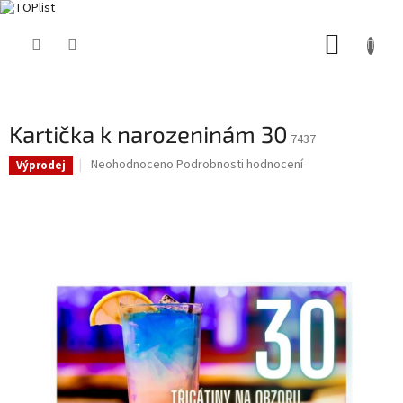
Přejít
NÁKUP
na
obsah
KOŠÍK
Kartička k narozeninám 30
7437
Průměrné
Neohodnoceno
Podrobnosti hodnocení
Výprodej
hodnocení
produktu
je
0,0
z
5
hvězdiček.