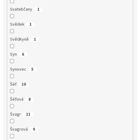
Svatebčany
1
Svědek
1
Svědkyně
1
Syn
6
Synovec
5
Šéf
10
Šéfová
8
Švagr
11
Švagrová
9