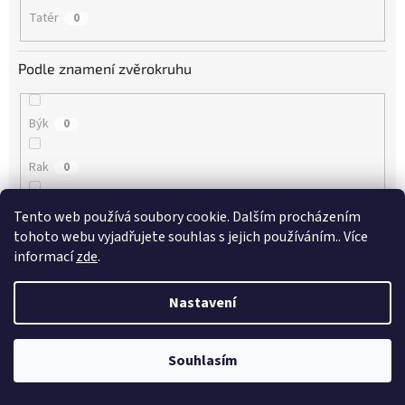
Tatér
0
Podle znamení zvěrokruhu
Býk
0
Rak
0
Panna
0
Tento web používá soubory cookie. Dalším procházením
tohoto webu vyjadřujete souhlas s jejich používáním.. Více
Štír
0
informací
zde
.
Střelec
0
Nastavení
Vodnář
0
Souhlasím
Ryby
0