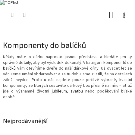
Přejít
NÁKUP
na
obsah
KOŠÍK
Komponenty do balíčků
Někdy máte o dárku naprosto jasnou představu a hledáte jen ty
správné detaily, aby byl výsledek dokonalý. V kategorii komponentů do
balíčků
Vám otevíráme dveře do naší dárkové dílny. Už dvacet let se
věnujeme umění obdarovávat a za tu dobu jsme zjistili, že na detailech
záleží nejvíce. Proto u nás najdete pouze pečlivě vybrané, kvalitní
komponenty, ze kterých sestavíte dárkový box přesně na míru – ať už
jde o významné životní
jubileum
,
svatbu
nebo poděkování blízké
osobě.
Nejprodávanější