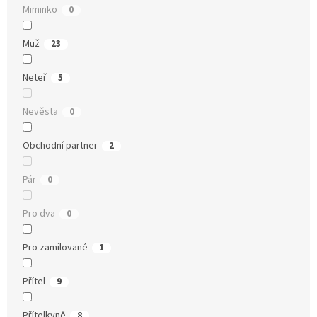
Miminko
0
Muž
23
Neteř
5
Nevěsta
0
Obchodní partner
2
Pár
0
Pro dva
0
Pro zamilované
1
Přítel
9
Přítelkyně
8