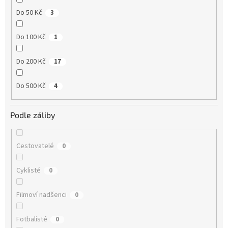
Do 50 Kč
3
Do 100 Kč
1
Do 200 Kč
17
Do 500 Kč
4
Podle záliby
Cestovatelé
0
Cyklisté
0
Filmoví nadšenci
0
Fotbalisté
0