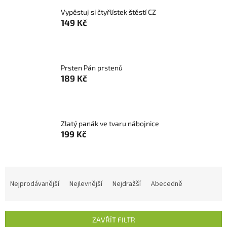
Vypěstuj si čtyřlístek štěstí CZ
149 Kč
Prsten Pán prstenů
189 Kč
Zlatý panák ve tvaru nábojnice
199 Kč
Ř
a
Nejprodávanější
Nejlevnější
Nejdražší
Abecedně
z
e
n
ZAVŘÍT FILTR