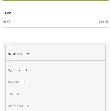
í
p
r
Cena
o
d
29
Kč
269
Kč
u
k
t
ů
Na skladě
22
Výprodej
6
Novinka
0
Tip
0
Bestseller
0