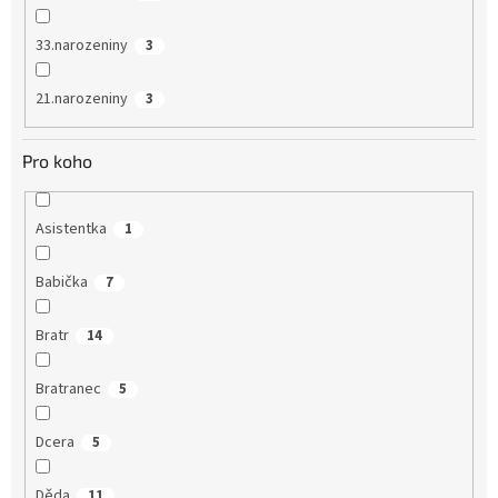
33.narozeniny
3
21.narozeniny
3
Pro koho
Asistentka
1
Babička
7
Bratr
14
Bratranec
5
Dcera
5
Děda
11