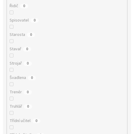
Řidič
0
Spisovatel
0
Starosta
0
Stavař
0
Strojař
0
Švadlena
0
Trenér
0
Truhlář
0
Třídní učitel
0