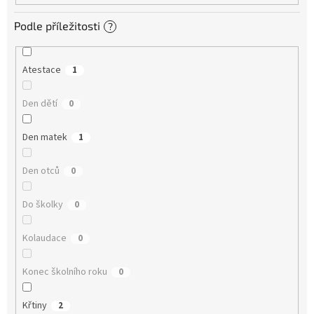
Podle příležitosti
?
Atestace
1
Den dětí
0
Den matek
1
Den otců
0
Do školky
0
Kolaudace
0
Konec školního roku
0
Křtiny
2