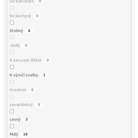
Do kanceláře
0
Do kuchyně
0
Drobný
6
Jedlý
0
K narození dítěte
0
K výročí svatby
2
Kreativní
0
Levandulový
0
Levný
3
Malý
18