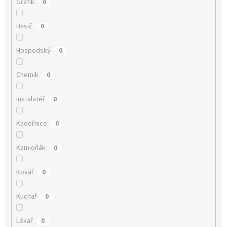
Grafik
0
Hasič
0
Hospodský
0
Chemik
0
Instalatéř
0
Kadeřnice
0
Kamioňák
0
Kovář
0
Kuchař
0
Lékař
0