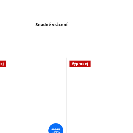
Snadné vrácení
ej
Výprodej
140 Kč
–29 %