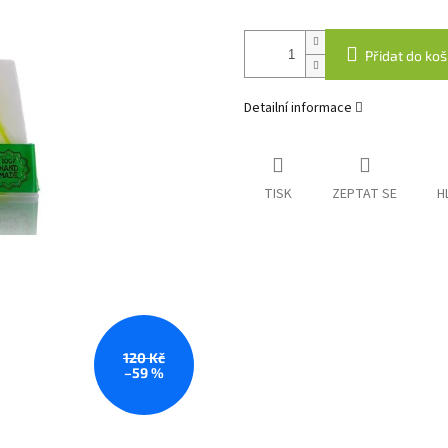
Přidat do koš
Detailní informace
TISK
ZEPTAT SE
H
120 Kč
–59 %