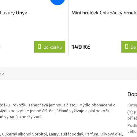
 Luxury Onyx
Mini hrníček Chlapácký hrnek
č
149 Kč
Do košíku
Do 
ze
Dop
okožku. Pokožku zanechává jemnou a čistou. Mýdlo obohacené o
Kate
. Mýdlo poskytuje jemné čištění, účinně vyživuje a plní pokožku
?
P
ně vypadá a hezky voní.
příle
Podl
věku
 Cukerný alkohol Sorbitol, Lauryl sulfát sodný, Parfum, Olivový olej,