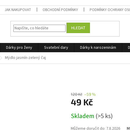
JAK NAKUPOVAT
OBCHODNÍ PODMÍNKY
PODMÍNKY OCHRANY OS
HLEDAT
Dárky pro ženy
Svatební dary
Dárky k narozeninám
D
Mýdlo jasmín-zelený čaj
120 Kč
–59 %
49 Kč
Měrná
Skladem
(>5 ks)
cena:
Můžeme doručit do:
7.8.2026
M