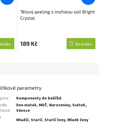
Tělový peeling s mořskou solí Bright
Crystal
189 Kč
košíku
Do košíku
lňkové parametry
gorie
:
Komponenty do balíčků
odle
Den matek
,
MDŽ
,
Narozeniny
,
Svátek
,
žitosti
:
Vánoce
e
Mladší
,
Starší
,
Starší ženy
,
Mladé ženy
: