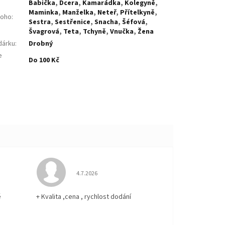
Babička
,
Dcera
,
Kamarádka
,
Kolegyně
,
Maminka
,
Manželka
,
Neteř
,
Přítelkyně
,
koho
:
Sestra
,
Sestřenice
,
Snacha
,
Šéfová
,
Švagrová
,
Teta
,
Tchyně
,
Vnučka
,
Žena
dárku
:
Drobný
e
Do 100 Kč
:
 5 z 5 hvězdiček.
Hodnocení obchodu je 5 z 5 hvězdiček.
4.7.2026
ě
+ Kvalita ,cena , rychlost dodání