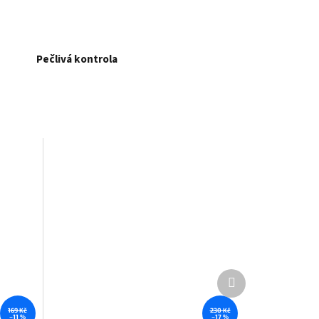
Pečlivá kontrola
Další
produkt
169 Kč
230 Kč
–11 %
–17 %