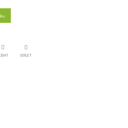
íku
LÍDAT
SDÍLET