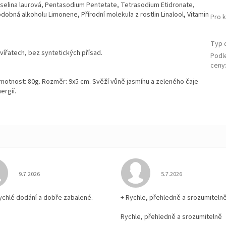
yselina laurová, Pentasodium Pentetate, Tetrasodium Etidronate,
odobná alkoholu Limonene, Přírodní molekula z rostlin Linalool, Vitamin
Pro 
Typ 
vířatech, bez syntetických přísad.
Podl
ceny
. Hmotnost: 80g. Rozměr: 9x5 cm. Svěží vůně jasmínu a zeleného čaje
ergií.
Hodnocení obchodu je 5 z 5 hvězdiček.
Hodnocení obchodu je
9.7.2026
5.7.2026
rychlé dodání a dobře zabalené.
+ Rychle, přehledně a srozumiteln
Rychle, přehledně a srozumitelně