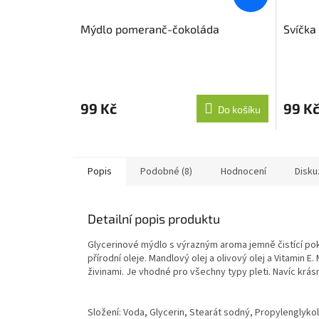
Mýdlo pomeranč-čokoláda
Svíčka
99 Kč
99 K
Do košíku
Popis
Podobné (8)
Hodnocení
Disku
Detailní popis produktu
Glycerinové mýdlo s výrazným aroma jemně čistící p
přírodní oleje. Mandlový olej a olivový olej a Vitamin E
živinami. Je vhodné pro všechny typy pleti. Navíc krás
Složení: Voda, Glycerin, Stearát sodný, Propylenglykol,