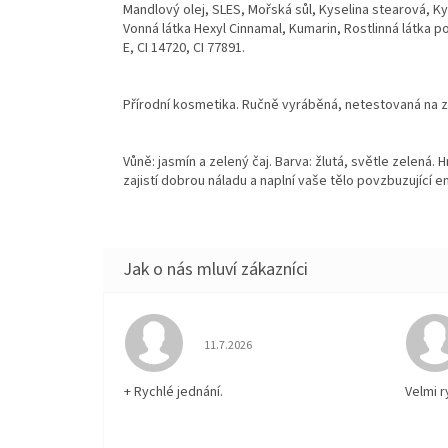
Mandlový olej, SLES, Mořská sůl, Kyselina stearová, K
Vonná látka Hexyl Cinnamal, Kumarin, Rostlinná látka p
E, CI 14720, CI 77891.
Přírodní kosmetika. Ručně vyráběná, netestovaná na z
Vůně: jasmín a zelený čaj. Barva: žlutá, světle zelená
zajistí dobrou náladu a naplní vaše tělo povzbuzující en
Hodnocení obchodu je 5 z 5 hvězdiček.
11.7.2026
+ Rychlé jednání.
Velmi 