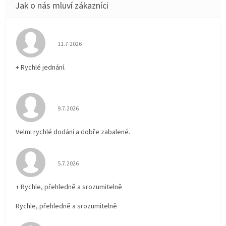
Hodnocení obchodu je 5 z 5 hvězdiček.
11.7.2026
+ Rychlé jednání.
Hodnocení obchodu je 5 z 5 hvězdiček.
9.7.2026
Velmi rychlé dodání a dobře zabalené.
Hodnocení obchodu je 5 z 5 hvězdiček.
5.7.2026
+ Rychle, přehledně a srozumitelně
Rychle, přehledně a srozumitelně