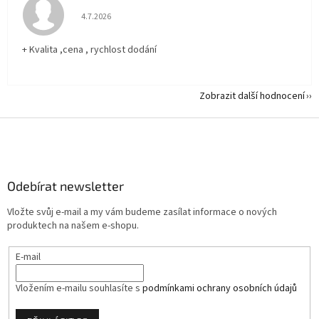
Hodnocení obchodu je 5 z 5 hvězdiček.
4.7.2026
+ Kvalita ,cena , rychlost dodání
Zobrazit další hodnocení
Z
á
p
a
Odebírat newsletter
t
í
Vložte svůj e-mail a my vám budeme zasílat informace o nových
produktech na našem e-shopu.
E-mail
Vložením e-mailu souhlasíte s
podmínkami ochrany osobních údajů