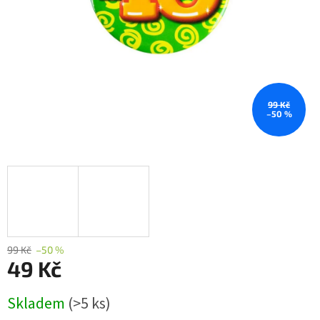
99 Kč
–50 %
99 Kč
–50 %
49 Kč
Měrná
Skladem
(>5 ks)
cena: