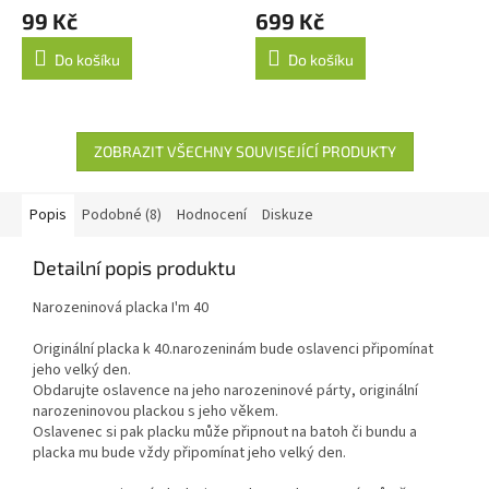
99 Kč
699 Kč
Do košíku
Do košíku
ZOBRAZIT VŠECHNY SOUVISEJÍCÍ PRODUKTY
Popis
Podobné (8)
Hodnocení
Diskuze
Detailní popis produktu
Narozeninová placka I'm 40
Originální placka k 40.narozeninám bude oslavenci připomínat
jeho velký den.
Obdarujte oslavence na jeho narozeninové párty, originální
narozeninovou plackou s jeho věkem.
Oslavenec si pak placku může připnout na batoh či bundu a
placka mu bude vždy připomínat jeho velký den.