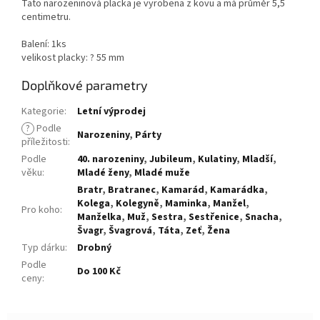
Tato narozeninová placka je vyrobena z kovu a má průměr 5,5
centimetru.
Balení: 1ks
velikost placky: ? 55 mm
Doplňkové parametry
Kategorie
:
Letní výprodej
?
Podle
Narozeniny
,
Párty
příležitosti
:
Podle
40. narozeniny
,
Jubileum
,
Kulatiny
,
Mladší
,
věku
:
Mladé ženy
,
Mladé muže
Bratr
,
Bratranec
,
Kamarád
,
Kamarádka
,
Kolega
,
Kolegyně
,
Maminka
,
Manžel
,
Pro koho
:
Manželka
,
Muž
,
Sestra
,
Sestřenice
,
Snacha
,
Švagr
,
Švagrová
,
Táta
,
Zeť
,
Žena
Typ dárku
:
Drobný
Podle
Do 100 Kč
ceny
: