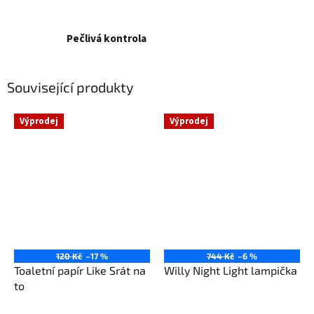
Pečlivá kontrola
Související produkty
Výprodej
Výprodej
120 Kč
–17 %
744 Kč
–6 %
Toaletní papír Like Srát na
Willy Night Light lampička
to