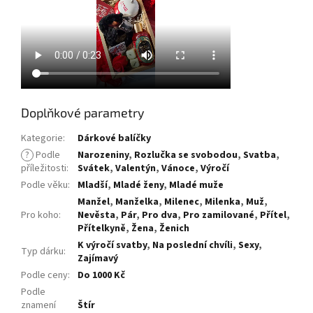
Doplňkové parametry
Kategorie
:
Dárkové balíčky
?
Podle
Narozeniny
,
Rozlučka se svobodou
,
Svatba
,
příležitosti
:
Svátek
,
Valentýn
,
Vánoce
,
Výročí
Podle věku
:
Mladší
,
Mladé ženy
,
Mladé muže
Manžel
,
Manželka
,
Milenec
,
Milenka
,
Muž
,
Pro koho
:
Nevěsta
,
Pár
,
Pro dva
,
Pro zamilované
,
Přítel
,
Přítelkyně
,
Žena
,
Ženich
K výročí svatby
,
Na poslední chvíli
,
Sexy
,
Typ dárku
:
Zajímavý
Podle ceny
:
Do 1000 Kč
Podle
znamení
Štír