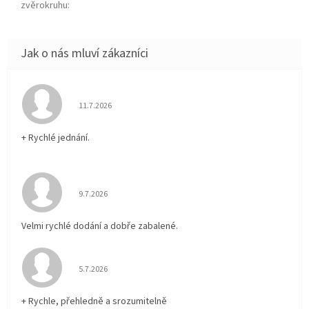
zvěrokruhu
:
Hodnocení obchodu je 5 z 5 hvězdiček.
11.7.2026
+ Rychlé jednání.
Hodnocení obchodu je 5 z 5 hvězdiček.
9.7.2026
Velmi rychlé dodání a dobře zabalené.
Hodnocení obchodu je 5 z 5 hvězdiček.
5.7.2026
+ Rychle, přehledně a srozumitelně