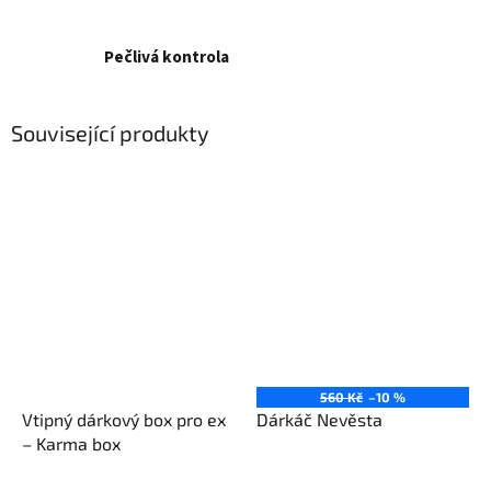
Pečlivá kontrola
Související produkty
560 Kč
–10 %
Vtipný dárkový box pro ex
Dárkáč Nevěsta
– Karma box