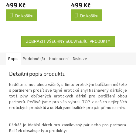
499 Kč
499 Kč
Do košíku
Do košíku
ZOBRAZIT VŠECHNY SOUVISEJÍCÍ PRODUKTY
Popis
Podobné (8)
Hodnocení
Diskuze
Detailní popis produktu
Nadělte si noc plnou vášně, s tímto erotickým balíčkem můžete
s partnerem prožít své tajné erotické sny! Nažhavený dárkáč je
totiž plný oblíbených erotických dárků pro potěšení obou
partnerů. Pečlivě jsme pro vás vybrali TOP z našich nejlepších
erotických produktů a udělali jsme balíček pro pár přímo na míru.
Dárkáč je ideální dárek pro zamilovaný pár nebo pro partnera.
Balíček obsahuje tyto produkty: