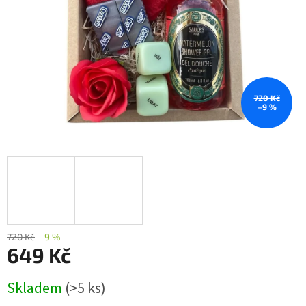
720 Kč
–9 %
720 Kč
–9 %
649 Kč
Měrná
Skladem
(>5 ks)
cena: