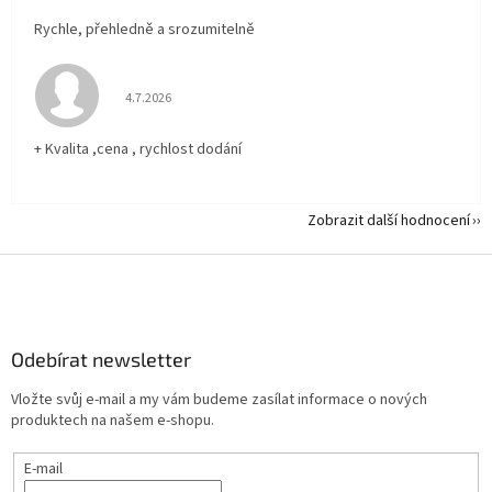
Rychle, přehledně a srozumitelně
Hodnocení obchodu je 5 z 5 hvězdiček.
4.7.2026
+ Kvalita ,cena , rychlost dodání
Zobrazit další hodnocení
Z
á
p
a
Odebírat newsletter
t
í
Vložte svůj e-mail a my vám budeme zasílat informace o nových
produktech na našem e-shopu.
E-mail