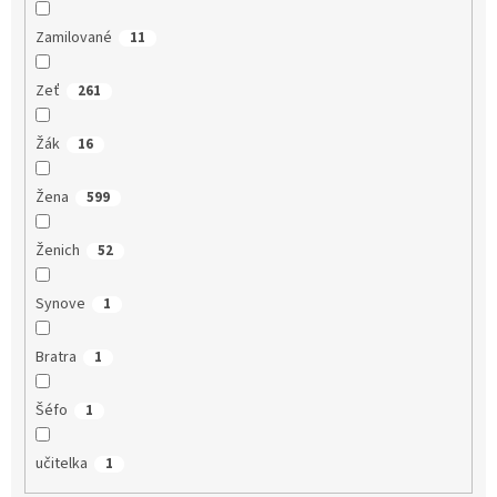
Zamilované
11
Zeť
261
Žák
16
Žena
599
Ženich
52
Synove
1
Bratra
1
Šéfo
1
učitelka
1