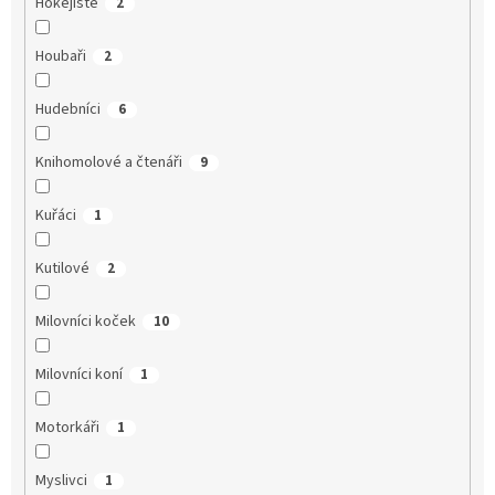
Hokejisté
2
Houbaři
2
Hudebníci
6
Knihomolové a čtenáři
9
Kuřáci
1
Kutilové
2
Milovníci koček
10
Milovníci koní
1
Motorkáři
1
Myslivci
1