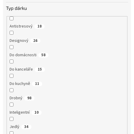
Typ dárku
Antistresový
18
Designový
26
Do domácnosti
58
Do kanceláře
15
Do kuchyně
11
Drobný
98
Inteligentní
10
Jedlý
34