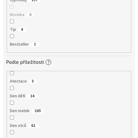
Výprodej
157
Novinka
0
Tip
4
Bestseller
1
Podle příležitosti
?
Atestace
5
Den dětí
14
Den matek
245
Den otců
61