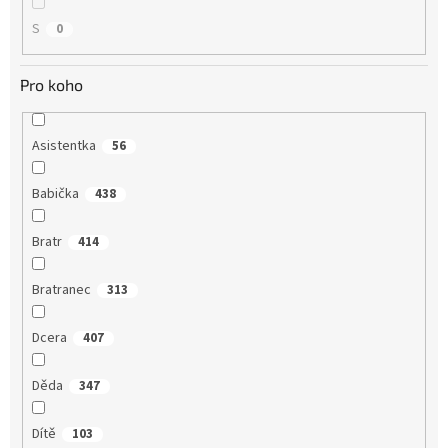
S
0
Pro koho
Asistentka
56
Babička
438
Bratr
414
Bratranec
313
Dcera
407
Děda
347
Dítě
103