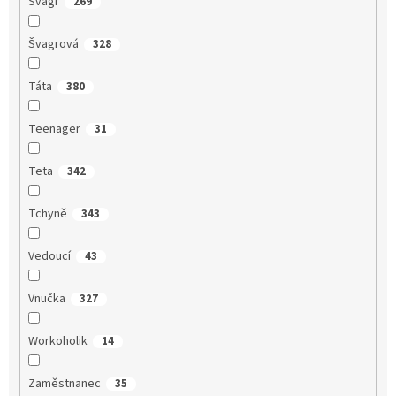
Švagr
269
Švagrová
328
Táta
380
Teenager
31
Teta
342
Tchyně
343
Vedoucí
43
Vnučka
327
Workoholik
14
Zaměstnanec
35