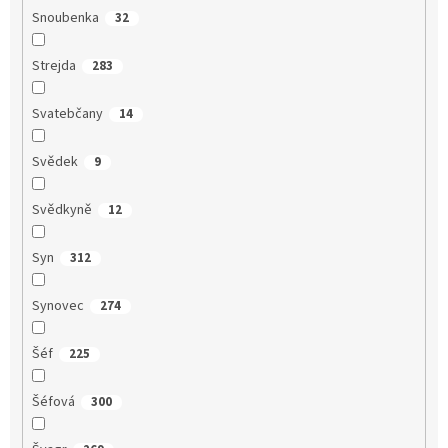
Snoubenka
32
Strejda
283
Svatebčany
14
Svědek
9
Svědkyně
12
Syn
312
Synovec
274
Šéf
225
Šéfová
300