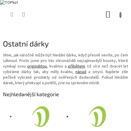
Přejít
NÁKUP
na
obsah
KOŠÍK
Ostatní dárky
Víme, jak náročné může být hledání dárku, když přesně nevíte, po čem
sáhnout. Proto jsme pro Vás shromáždili nejzajímavější kousky, které
vynikají svou
originalitou
, kvalitou a
příběhem
. Už více než dvacet let
vybíráme dárky tak, aby měly kvalitu,
nápad
a smysl. Najdete zde
pečlivě vybrané produkty od ověřených dodavatelů. Pokud hledáte
dárek, který překvapí a potěší, jste na správném místě.
Nejhledanější kategorie