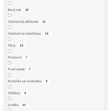
Nový rok
28
Odchod do důchodu
13
Odchod na mateřskou
10
Párty
29
Promoce
7
První rande
7
Rozlučka se svobodou
9
Státnice
8
Svatba
33