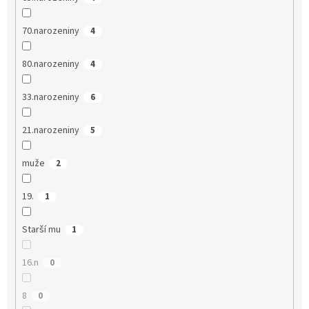
70.narozeniny
4
80.narozeniny
4
33.narozeniny
6
21.narozeniny
5
muže
2
19.
1
Starší mu
1
16.n
0
8
0