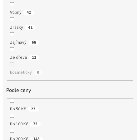
Vtipný
42
Z lásky
42
Zajímavý
66
Ze dřeva
11
kosmetický
0
Podle ceny
Do 50 Kč
22
Do 100 Kč
75
Do 200 Kč
143