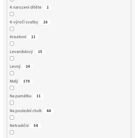
K narození dítěte
2
K výročí svatby
26
Kreativní
11
Levandulový
15
Levný
24
Malý
170
Na památku
11
Na poslední chvíli
64
Netradiční
54