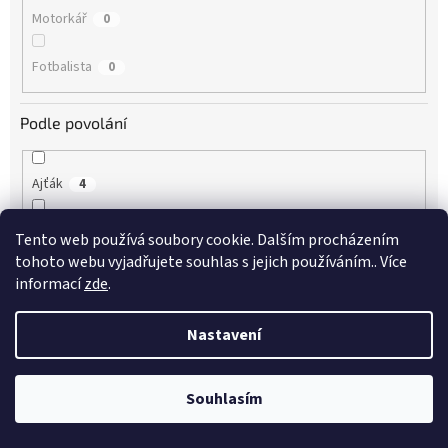
Motorkář
0
Fotbalista
0
Podle povolání
Ajťák
4
Architekt
4
Tento web používá soubory cookie. Dalším procházením
tohoto webu vyjadřujete souhlas s jejich používáním.. Více
Automechanik
1
informací
zde
.
Bagrista
3
Nastavení
Cukrářka
0
Souhlasím
Dřevorubec
2