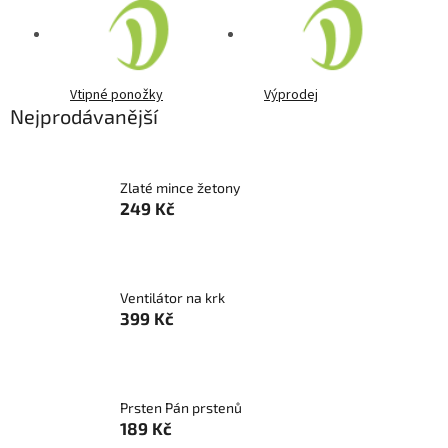
Vtipné ponožky
Výprodej
Nejprodávanější
Zlaté mince žetony
249 Kč
Ventilátor na krk
399 Kč
Prsten Pán prstenů
189 Kč