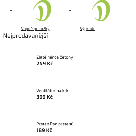
Vtipné ponožky
Výprodej
Nejprodávanější
Zlaté mince žetony
249 Kč
Ventilátor na krk
399 Kč
Prsten Pán prstenů
189 Kč