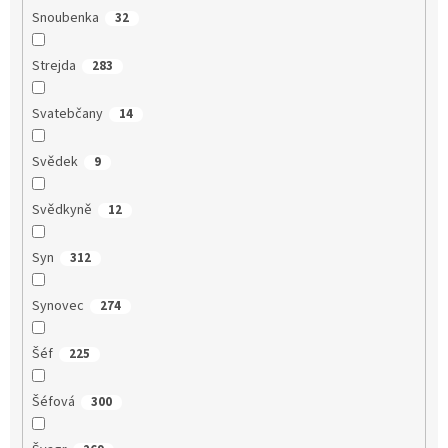
Snoubenka
32
Strejda
283
Svatebčany
14
Svědek
9
Svědkyně
12
Syn
312
Synovec
274
Šéf
225
Šéfová
300