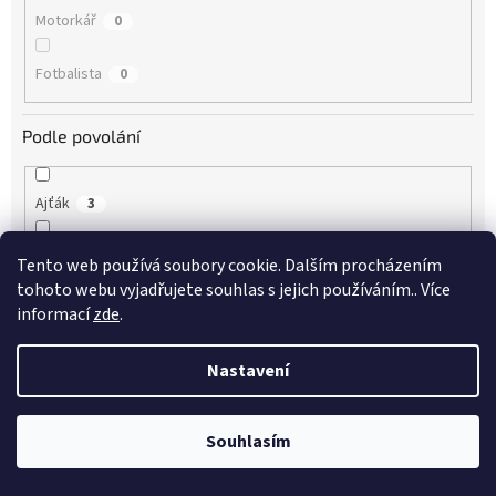
Motorkář
0
Fotbalista
0
Podle povolání
Ajťák
3
Architekt
4
Tento web používá soubory cookie. Dalším procházením
tohoto webu vyjadřujete souhlas s jejich používáním.. Více
Automechanik
0
informací
zde
.
Bagrista
2
Nastavení
Cukrářka
0
Souhlasím
Dřevorubec
2