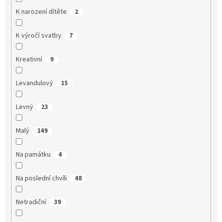
K narození dítěte
2
K výročí svatby
7
Kreativní
9
Levandulový
15
Levný
23
Malý
149
Na památku
4
Na poslední chvíli
48
Netradiční
39