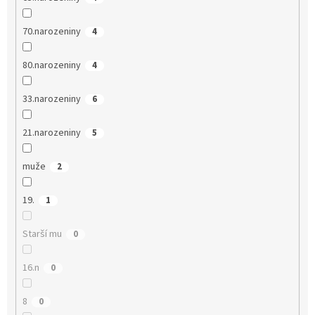
70.narozeniny
4
80.narozeniny
4
33.narozeniny
6
21.narozeniny
5
muže
2
19.
1
Starší mu
0
16.n
0
8
0