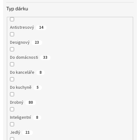
Typ dárku
Antistresový
14
Designový
23
Do domácnosti
33
Do kanceláře
8
Do kuchyně
5
Drobný
80
Inteligentní
8
Jedlý
21