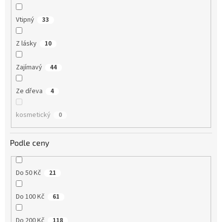
Vtipný
33
Z lásky
10
Zajímavý
44
Ze dřeva
4
kosmetický
0
Podle ceny
Do 50 Kč
21
Do 100 Kč
61
Do 200 Kč
118