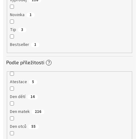
Výprodej
118
Novinka
1
Tip
3
Bestseller
1
Podle příležitosti
?
Atestace
5
Den dětí
14
Den matek
216
Den otců
55