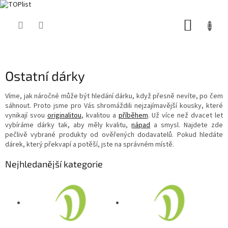
Přejít
NÁKUP
na
obsah
KOŠÍK
Ostatní dárky
Víme, jak náročné může být hledání dárku, když přesně nevíte, po čem
sáhnout. Proto jsme pro Vás shromáždili nejzajímavější kousky, které
vynikají svou
originalitou
, kvalitou a
příběhem
. Už více než dvacet let
vybíráme dárky tak, aby měly kvalitu,
nápad
a smysl. Najdete zde
pečlivě vybrané produkty od ověřených dodavatelů. Pokud hledáte
dárek, který překvapí a potěší, jste na správném místě.
Nejhledanější kategorie