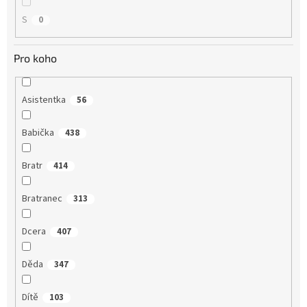
S
0
Pro koho
Asistentka
56
Babička
438
Bratr
414
Bratranec
313
Dcera
407
Děda
347
Dítě
103