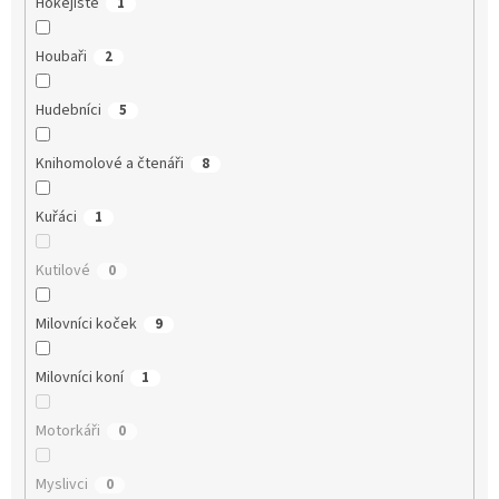
Hokejisté
1
Houbaři
2
Hudebníci
5
Knihomolové a čtenáři
8
Kuřáci
1
Kutilové
0
Milovníci koček
9
Milovníci koní
1
Motorkáři
0
Myslivci
0