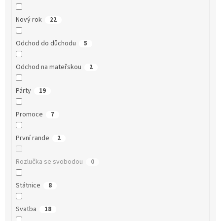
Nový rok
22
Odchod do důchodu
5
Odchod na mateřskou
2
Párty
19
Promoce
7
První rande
2
Rozlučka se svobodou
0
Státnice
8
Svatba
18