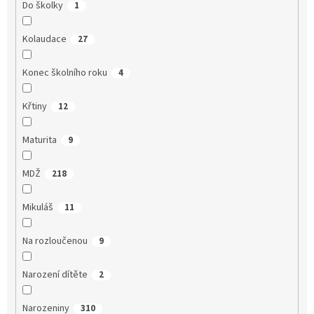
Do školky
1
Kolaudace
27
Konec školního roku
4
Křtiny
12
Maturita
9
MDŽ
218
Mikuláš
11
Na rozloučenou
9
Narození dítěte
2
Narozeniny
310