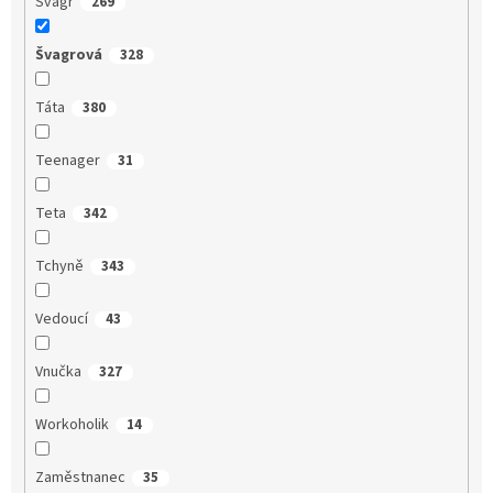
Švagr
269
Švagrová
328
Táta
380
Teenager
31
Teta
342
Tchyně
343
Vedoucí
43
Vnučka
327
Workoholik
14
Zaměstnanec
35