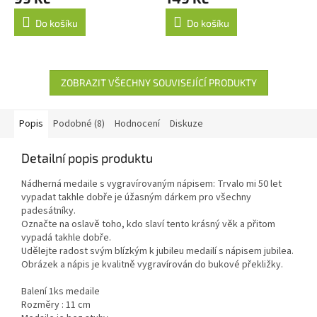
Do košíku
Do košíku
ZOBRAZIT VŠECHNY SOUVISEJÍCÍ PRODUKTY
Popis
Podobné (8)
Hodnocení
Diskuze
Detailní popis produktu
Nádherná medaile s vygravírovaným nápisem: Trvalo mi 50 let
vypadat takhle dobře je úžasným dárkem pro všechny
padesátníky.
Označte na oslavě toho, kdo slaví tento krásný věk a přitom
vypadá takhle dobře.
Udělejte radost svým blízkým k jubileu medailí s nápisem jubilea.
Obrázek a nápis je kvalitně vygravírován do bukové překližky.
Balení 1ks medaile
Rozměry : 11 cm