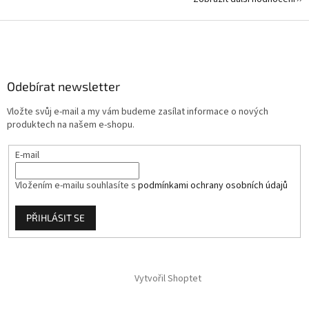
Z
á
p
a
Odebírat newsletter
t
í
Vložte svůj e-mail a my vám budeme zasílat informace o nových
produktech na našem e-shopu.
E-mail
Vložením e-mailu souhlasíte s
podmínkami ochrany osobních údajů
PŘIHLÁSIT SE
Vytvořil Shoptet