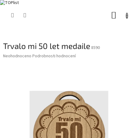
Přejít
NÁKUP
na
obsah
KOŠÍK
Trvalo mi 50 let medaile
8590
Průměrné
Neohodnoceno
Podrobnosti hodnocení
hodnocení
produktu
je
0,0
z
5
hvězdiček.