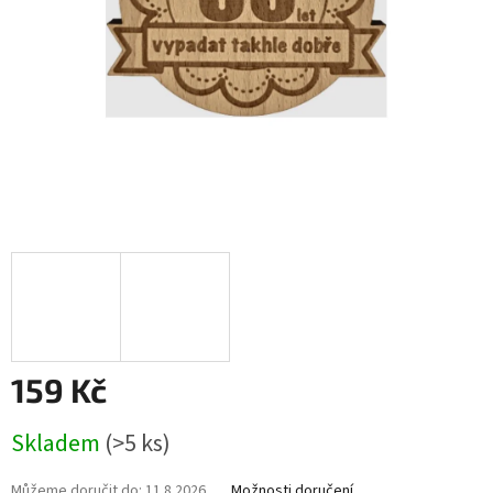
159 Kč
Měrná
Skladem
(>5 ks)
cena:
Můžeme doručit do:
11.8.2026
Možnosti doručení