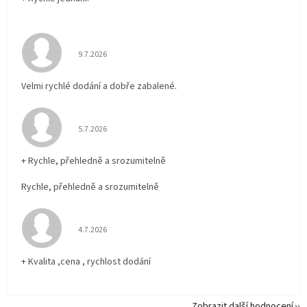
Hodnocení obchodu je 5 z 5 hvězdiček.
9.7.2026
Velmi rychlé dodání a dobře zabalené.
Hodnocení obchodu je 5 z 5 hvězdiček.
5.7.2026
+ Rychle, přehledně a srozumitelně
Rychle, přehledně a srozumitelně
Hodnocení obchodu je 5 z 5 hvězdiček.
4.7.2026
+ Kvalita ,cena , rychlost dodání
Zobrazit další hodnocení