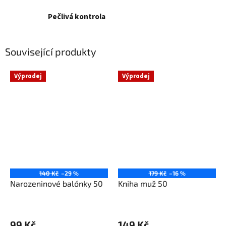
Pečlivá kontrola
Související produkty
Výprodej
Výprodej
140 Kč
–29 %
179 Kč
–16 %
Narozeninové balónky 50
Kniha muž 50
99 Kč
149 Kč