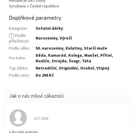
Medaile je bez stuhy
Vyrobeno v České republice
Doplňkové parametry
Kategorie
:
Ostatní dárky
?
Podle
Narozeniny
,
Výročí
příležitosti
:
Podle věku
:
50. narozeniny
,
Kulatiny
,
Starší muže
Děda
,
Kamarád
,
Kolega
,
Manžel
,
Přítel
,
Pro koho
:
Rodiče
,
Strejda
,
Švagr
,
Táta
Typ dárku
:
Netradiční
,
Originální
,
Osobní
,
Vtipný
Podle ceny
:
Do 200 Kč
Hodnocení obchodu je 5 z 5 hvězdiček.
11.7.2026
+ Rychlé jednání.