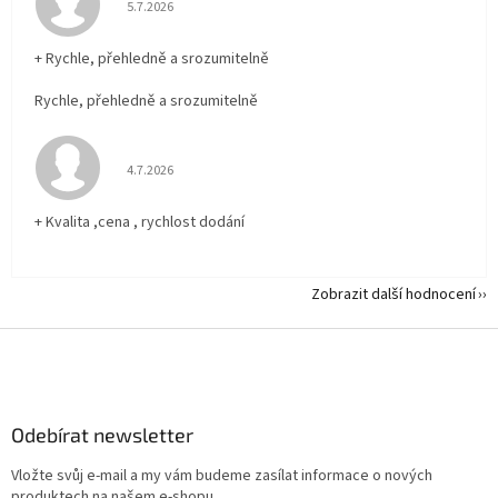
Hodnocení obchodu je 5 z 5 hvězdiček.
5.7.2026
+ Rychle, přehledně a srozumitelně
Rychle, přehledně a srozumitelně
Hodnocení obchodu je 5 z 5 hvězdiček.
4.7.2026
+ Kvalita ,cena , rychlost dodání
Zobrazit další hodnocení
Z
á
p
a
Odebírat newsletter
t
í
Vložte svůj e-mail a my vám budeme zasílat informace o nových
produktech na našem e-shopu.