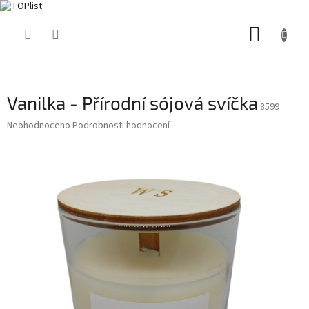
Přejít
NÁKUP
na
obsah
KOŠÍK
Vanilka - Přírodní sójová svíčka
8599
Průměrné
Neohodnoceno
Podrobnosti hodnocení
hodnocení
produktu
je
0,0
z
5
hvězdiček.