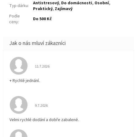
Antistresový
,
Do domácnosti
,
Osobní
,
Typ dárku
:
Praktický
,
Zajímavý
Podle
Do 500 Kč
ceny
:
Hodnocení obchodu je 5 z 5 hvězdiček.
11.7.2026
+ Rychlé jednání.
Hodnocení obchodu je 5 z 5 hvězdiček.
9.7.2026
Velmi rychlé dodání a dobře zabalené.