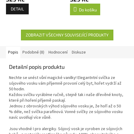
DETAIL
Do košíku
ZOBRAZIT VŠECHNY SOUVISEJÍCÍ PRODUKTY
Popis
Podobné (8)
Hodnocení
Diskuze
Detailní popis produktu
Nechte se unést vůní magické vanilky! Elegantntní svíčka ze
sójového vosku vám příjemně provoní celý byt, hořet vydrží až
50 hodin.
Každou svíčku vyrábíme ručně, stejně tak i naše dřevěné knoty,
které při hoření příjemě paskají.
Jednou z obrovských výhod sójového vosku je, že hoří až o 50
% déle, než svíčka parafínová. Vonné svíčky ze sójového vosku
navíc uvolňují více vůně.
Jsou vhodné I pro alergiky. Sójový vosk je vyroben ze sójových