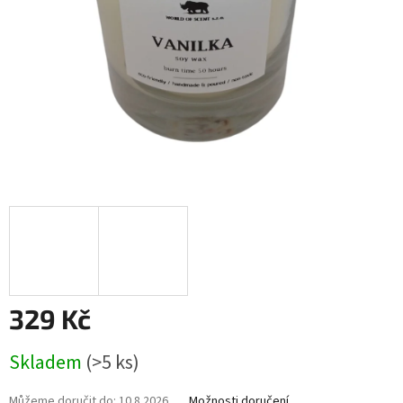
329 Kč
Měrná
Skladem
(>5 ks)
cena:
Můžeme doručit do:
10.8.2026
Možnosti doručení