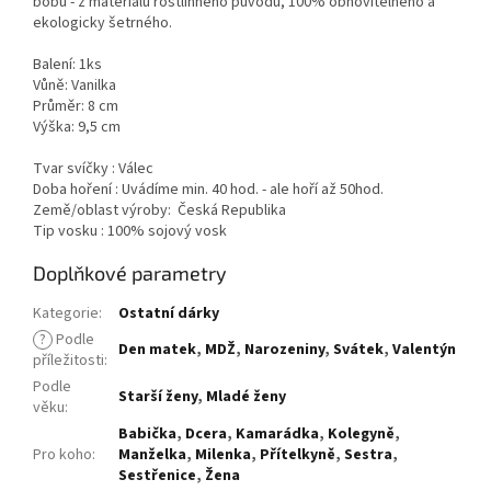
bobů - z materiálu rostlinného původu, 100% obnovitelného a
ekologicky šetrného.
Balení: 1ks
Vůně: Vanilka
Průměr: 8 cm
Výška: 9,5 cm
Tvar svíčky : Válec
Doba hoření : Uvádíme min. 40 hod. - ale hoří až 50hod.
Země/oblast výroby: Česká Republika
Tip vosku : 100% sojový vosk
Doplňkové parametry
Kategorie
:
Ostatní dárky
?
Podle
Den matek
,
MDŽ
,
Narozeniny
,
Svátek
,
Valentýn
příležitosti
:
Podle
Starší ženy
,
Mladé ženy
věku
:
Babička
,
Dcera
,
Kamarádka
,
Kolegyně
,
Pro koho
:
Manželka
,
Milenka
,
Přítelkyně
,
Sestra
,
Sestřenice
,
Žena