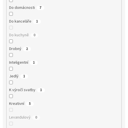
Do domácnosti
7
Do kanceláře
1
Do kuchyně
0
Drobný
2
Inteligentní
1
Jedlý
1
K výročí svatby
1
Kreativní
5
Levandulový
0