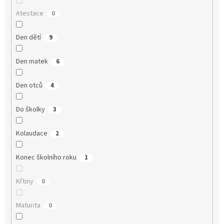
Atestace
0
Den dětí
9
Den matek
6
Den otců
4
Do školky
3
Kolaudace
2
Konec školního roku
1
Křtiny
0
Maturita
0