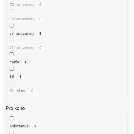
70.narozeniny
0
80.narozeniny
0
33.narozeniny
1
21.narozeniny
0
muže
1
19.
1
Starší mu
0
Pro koho
Asistentka
8