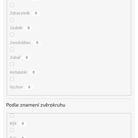
Zdravotník
0
Zedník
0
Zemědělec
0
Zubař
0
Instalatér
0
Vychov
0
Podle znamení zvěrokruhu
Býk
0