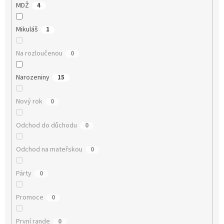
MDŽ
4
Mikuláš
1
Na rozloučenou
0
Narozeniny
15
Nový rok
0
Odchod do důchodu
0
Odchod na mateřskou
0
Párty
0
Promoce
0
První rande
0