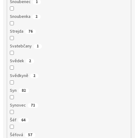
Snoubenec
1
Snoubenka
2
Strejda
76
Svatebčany
1
Svědek
2
Svědkyně
2
Syn
82
Synovec
71
Šéf
64
Šéfová
57