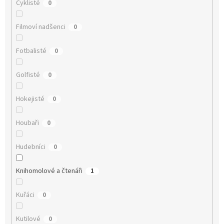
Cyklisté
0
Filmoví nadšenci
0
Fotbalisté
0
Golfisté
0
Hokejisté
0
Houbaři
0
Hudebníci
0
Knihomolové a čtenáři
1
Kuřáci
0
Kutilové
0