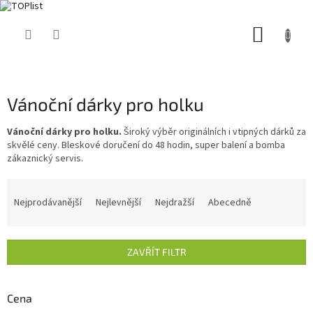
Přejít
NÁKUP
na
obsah
KOŠÍK
Vánoční dárky pro holku
Vánoční dárky pro holku.
Široký výběr originálních i vtipných dárků za
skvělé ceny. Bleskové doručení do 48 hodin, super balení a bomba
zákaznický servis.
Ř
a
Nejprodávanější
Nejlevnější
Nejdražší
Abecedně
z
e
n
ZAVŘÍT FILTR
í
p
r
Cena
o