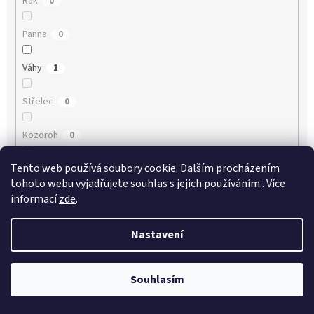
Rak
0
Panna
0
Váhy
1
Střelec
0
Kozoroh
0
Tento web používá soubory cookie. Dalším procházením
Ryby
0
tohoto webu vyjadřujete souhlas s jejich používáním.. Více
informací
zde
.
VYMAZAT FILTRY
Položek k zobrazení:
16
Nastavení
V
ý
Souhlasím
p
i