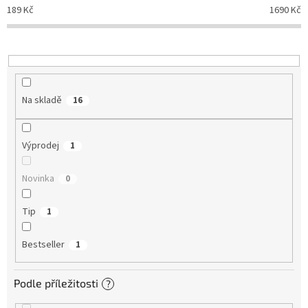
d
189
Kč
1690
Kč
u
k
t
ů
Na skladě
16
Výprodej
1
Novinka
0
Tip
1
Bestseller
1
Podle příležitosti
?