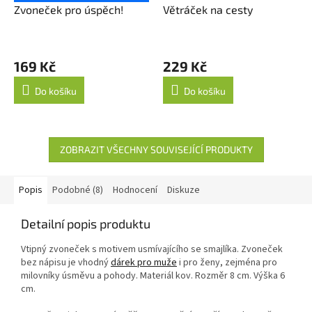
Zvoneček pro úspěch!
Větráček na cesty
169 Kč
229 Kč
Do košíku
Do košíku
ZOBRAZIT VŠECHNY SOUVISEJÍCÍ PRODUKTY
Popis
Podobné (8)
Hodnocení
Diskuze
Detailní popis produktu
Vtipný zvoneček s motivem usmívajícího se smajlíka. Zvoneček
bez nápisu je vhodný
dárek pro muže
i pro ženy, zejména pro
milovníky úsměvu a pohody. Materiál kov. Rozměr 8 cm. Výška 6
cm.