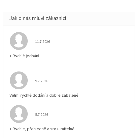
Hodnocení obchodu je 5 z 5 hvězdiček.
11.7.2026
+ Rychlé jednání.
Hodnocení obchodu je 5 z 5 hvězdiček.
9.7.2026
Velmi rychlé dodání a dobře zabalené.
Hodnocení obchodu je 5 z 5 hvězdiček.
5.7.2026
+ Rychle, přehledně a srozumitelně