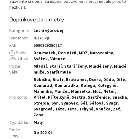
Zazvoňte si doma. Za úspěšnost zvonění neručíme, ale proč to
nezkusit.
Doplňkové parametry
Kategorie
:
Letní výprodej
Hmotnost
:
0.276 kg
EAN
:
5060129250217
?
Podle
Den matek
,
Den otců
,
MDŽ
,
Narozeniny
,
příležitosti
:
Svátek
,
Vánoce
Podle
Mladší
,
Starší
,
Starší ženy
,
Mladé ženy
,
Mladé
věku
:
muže
,
Starší muže
Babička
,
Bratr
,
Bratranec
,
Dcera
,
Děda
,
Dítě
,
Kamarád
,
Kamarádka
,
Kolega
,
Kolegyně
,
Maminka
,
Manžel
,
Manželka
,
Muž
,
Neteř
,
Pro koho
:
Přítel
,
Přítelkyně
,
Sestra
,
Sestřenice
,
Snacha
,
Strejda
,
Syn
,
Synovec
,
Šéf
,
Šéfová
,
Švagr
,
Švagrová
,
Táta
,
Teta
,
Tchyně
,
Vnučka
,
Zeť
,
Žena
Typ dárku
:
Malý
Podle
Do 200 Kč
ceny
: