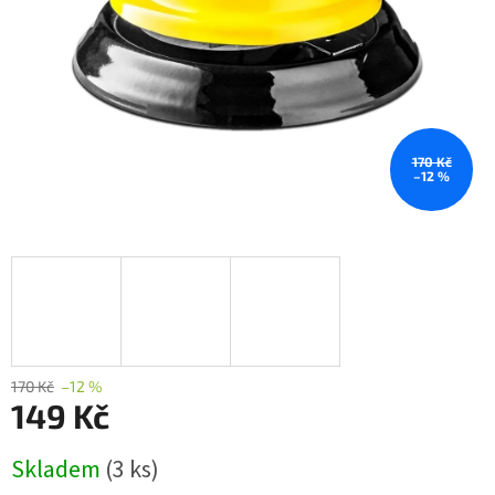
170 Kč
–12 %
170 Kč
–12 %
149 Kč
Měrná
Skladem
(3 ks)
cena: