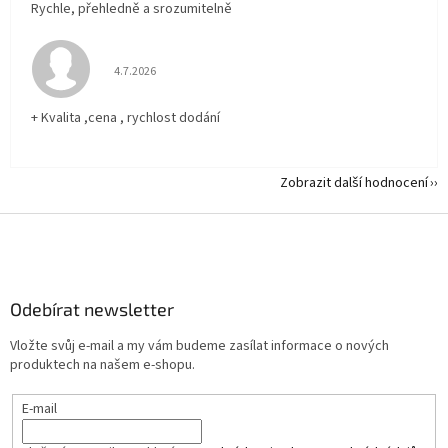
Rychle, přehledně a srozumitelně
Hodnocení obchodu je 5 z 5 hvězdiček.
4.7.2026
+ Kvalita ,cena , rychlost dodání
Zobrazit další hodnocení
Z
á
p
a
Odebírat newsletter
t
í
Vložte svůj e-mail a my vám budeme zasílat informace o nových
produktech na našem e-shopu.
E-mail