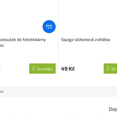
82 Kč
–15 %
otouček do fototiskárny
Squigz silikonová zvířátka
ks
č
49 Kč
Do košíku
Do 
ze
Dop