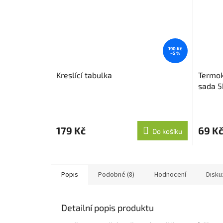
190 Kč
–5 %
Kreslící tabulka
Termok
sada 5
179 Kč
69 K
Do košíku
Popis
Podobné (8)
Hodnocení
Disku
Detailní popis produktu