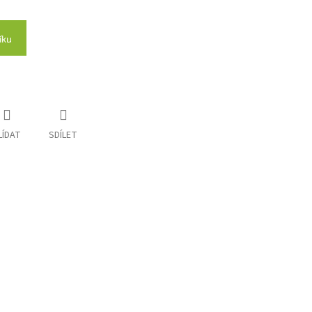
íku
LÍDAT
SDÍLET