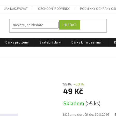
JAK NAKUPOVAT
OBCHODNÍ PODMÍNKY
PODMÍNKY OCHRANY OS
HLEDAT
Dárky pro ženy
Svatební dary
Dárky k narozeninám
D
99 Kč
–50 %
49 Kč
Měrná
Skladem
(>5 ks)
cena:
Můžeme doručit do:
10.8.2026