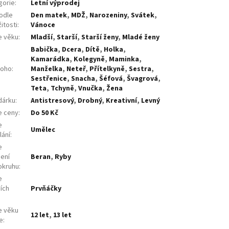
gorie
:
Letní výprodej
odle
Den matek
,
MDŽ
,
Narozeniny
,
Svátek
,
žitosti
:
Vánoce
e věku
:
Mladší
,
Starší
,
Starší ženy
,
Mladé ženy
Babička
,
Dcera
,
Dítě
,
Holka
,
Kamarádka
,
Kolegyně
,
Maminka
,
koho
:
Manželka
,
Neteř
,
Přítelkyně
,
Sestra
,
Sestřenice
,
Snacha
,
Šéfová
,
Švagrová
,
Teta
,
Tchyně
,
Vnučka
,
Žena
dárku
:
Antistresový
,
Drobný
,
Kreativní
,
Levný
e ceny
:
Do 50 Kč
e
Umělec
lání
:
e
ení
Beran
,
Ryby
okruhu
:
e
ích
Prvňáčky
e věku
12 let
,
13 let
e
: