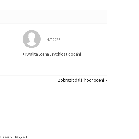
 5 z 5 hvězdiček.
Hodnocení obchodu je 5 z 5 hvězdiček.
4.7.2026
ě
+ Kvalita ,cena , rychlost dodání
Zobrazit další hodnocení
rmace o nových