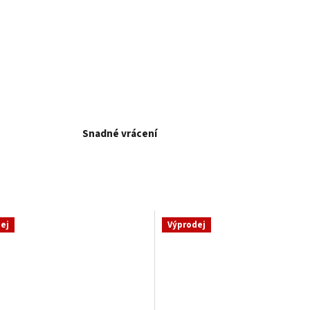
Snadné vrácení
ej
Výprodej