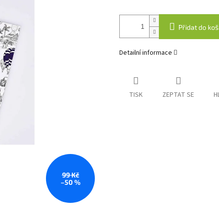
Přidat do koš
Detailní informace
TISK
ZEPTAT SE
H
99 Kč
–50 %