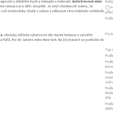
gování a zklidnění mysli a relaxujte u malování.
Antistresové mini
Kate
u relaxace pro děti i dospělé. Je totiž všeobecně známo, že
?
P
te vzít omalovánky všude s sebou a odbourat stres kdykoliv a kdekoliv
příle
Podl
Pro 
ta
. Obrázky můžete vybarvovat dle vlastní fantazie a vytvářet
a Paříž, Rio de Janeiro nebo New York. Na 16 stranách se podíváte do
Typ 
Podl
Podl
povo
Podl
znam
zvěr
Podl
školn
tříd
:
Podl
dítět