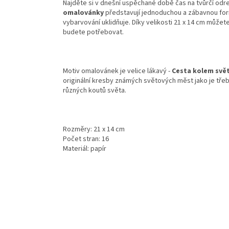
Najděte si v dnešní uspěchané době čas na tvůrčí odrea
omalovánky
představují jednoduchou a zábavnou form
vybarvování uklidňuje. Díky velikosti 21 x 14 cm může
budete potřebovat.
Motiv omalovánek je velice lákavý -
Cesta kolem svě
originální kresby známých světových měst jako je třeb
různých koutů světa.
Rozměry: 21 x 14 cm
Počet stran: 16
Materiál: papír