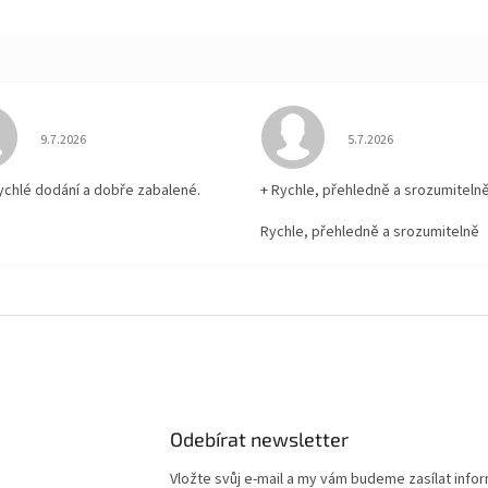
Hodnocení obchodu je 5 z 5 hvězdiček.
Hodnocení obchodu je
9.7.2026
5.7.2026
rychlé dodání a dobře zabalené.
+ Rychle, přehledně a srozumiteln
Rychle, přehledně a srozumitelně
Odebírat newsletter
Vložte svůj e-mail a my vám budeme zasílat info