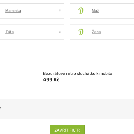
Maminka
Muž
Táta
Žena
Bezdrátové retro sluchátko k mobilu
499 Kč
ě
ZAVŘÍT FILTR