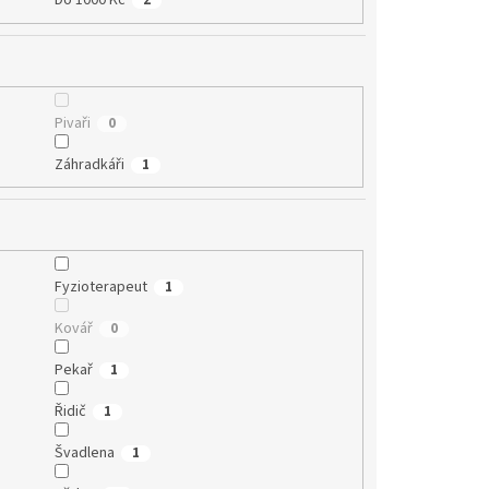
Do 1000 Kč
2
Pivaři
0
Záhradkáři
1
Fyzioterapeut
1
Kovář
0
Pekař
1
Řidič
1
Švadlena
1