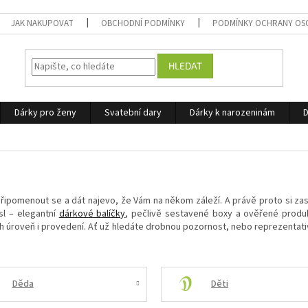
JAK NAKUPOVAT
OBCHODNÍ PODMÍNKY
PODMÍNKY OCHRANY OS
HLEDAT
Dárky pro ženy
Svatební dary
Dárky k narozeninám
D
t, připomenout se a dát najevo, že Vám na někom záleží. A právě proto si za
sl – elegantní
dárkové balíčky
, pečlivě sestavené boxy a ověřené produkt
h úroveň i provedení. Ať už hledáte drobnou pozornost, nebo reprezentativn
Děda
Děti