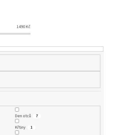
1490
Kč
Den otců
7
Křtiny
1