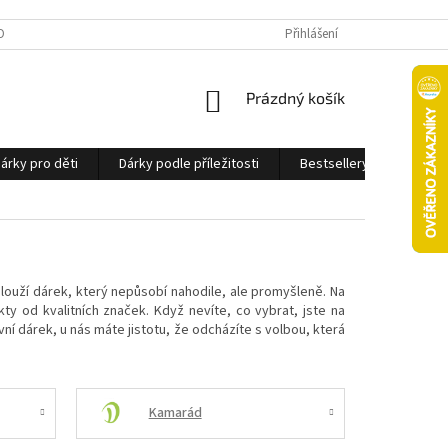
OBNÍCH ÚDAJŮ
Přihlášení
NÁKUPNÍ
Prázdný košík
KOŠÍK
árky pro děti
Dárky podle příležitosti
Bestsellery
Ostatn
slouží dárek, který nepůsobí nahodile, ale promyšleně. Na
y od kvalitních značek. Když nevíte, co vybrat, jste na
í dárek, u nás máte jistotu, že odcházíte s volbou, která
Kamarád