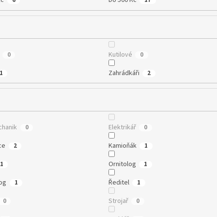
Kč
Do 500 Kč
6
17
Kutilové
0
0
Zahrádkáři
1
2
hanik
Elektrikář
0
0
ce
Kamioňák
2
1
Ornitolog
1
1
og
Ředitel
1
1
Strojař
0
0