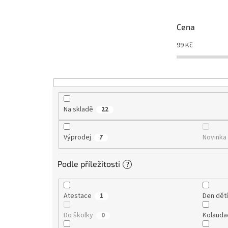
í
p
r
Cena
o
d
99
Kč
u
k
t
ů
Na skladě
22
Výprodej
Novinka
7
Podle příležitosti
?
Atestace
Den dět
1
Do školky
Kolauda
0