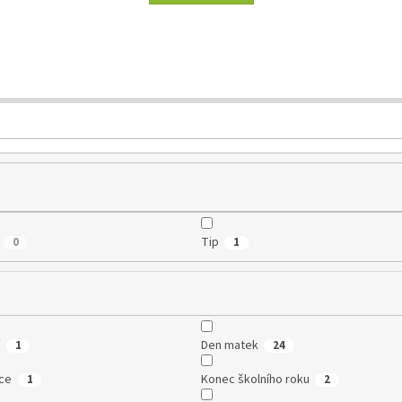
Tip
0
1
í
Den matek
1
24
ce
Konec školního roku
1
2