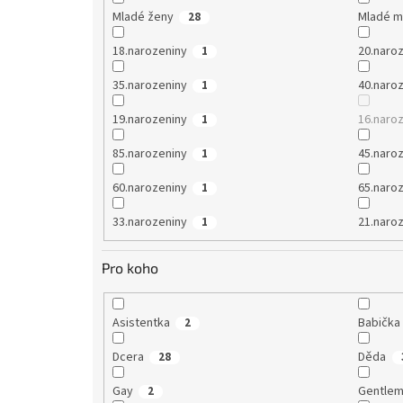
Mladé ženy
Mladé 
28
18.narozeniny
20.naro
1
35.narozeniny
40.naro
1
19.narozeniny
16.naro
1
85.narozeniny
45.naro
1
60.narozeniny
65.naro
1
33.narozeniny
21.naro
1
Pro koho
Asistentka
Babička
2
Dcera
Děda
28
Gay
Gentle
2