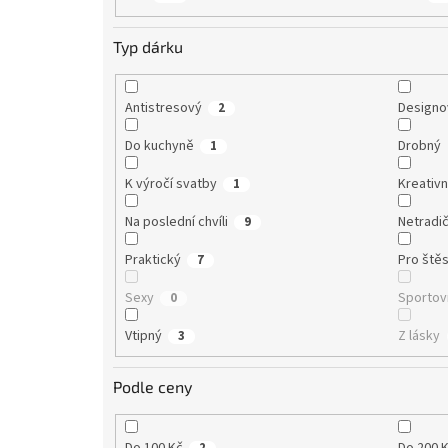
Typ dárku
Antistresový
Designo
2
Do kuchyně
Drobný
1
K výročí svatby
Kreativn
1
Na poslední chvíli
Netradič
9
Praktický
Pro štěs
7
Sexy
Sportov
0
Vtipný
Z lásky
3
Podle ceny