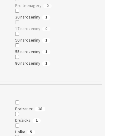
Pro teenagery
0
30.narozeniny
1
17.narozeniny
0
90.narozeniny
1
55.narozeniny
1
80.narozeniny
1
Bratranec
18
Družička
2
Holka
5