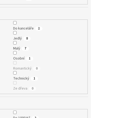
Do kanceláře
2
Jedlý
8
Malý
7
Osobní
1
Romantický
0
Technický
1
Ze dřeva
0