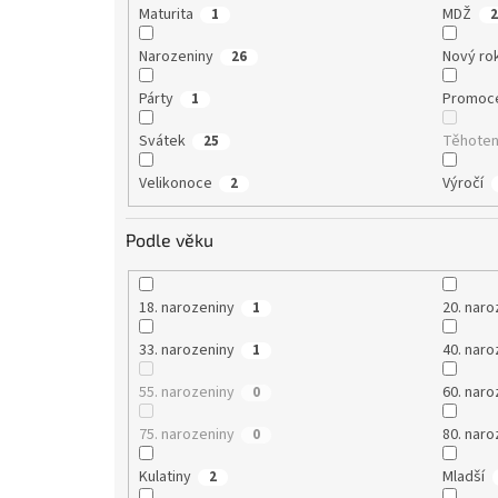
Maturita
MDŽ
1
2
Narozeniny
Nový ro
26
Párty
Promoc
1
Svátek
Těhoten
25
Velikonoce
Výročí
2
Podle věku
18. narozeniny
20. naro
1
33. narozeniny
40. naro
1
55. narozeniny
60. naro
0
75. narozeniny
80. naro
0
Kulatiny
Mladší
2