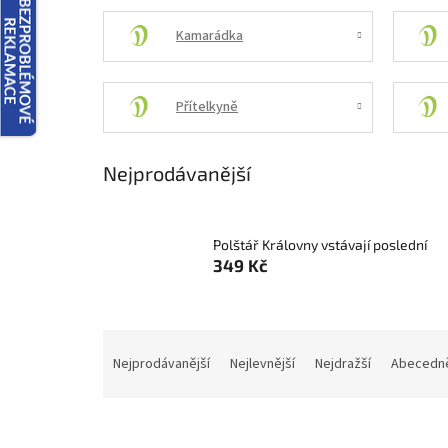
Kamarádka
Přítelkyně
Nejprodávanější
Polštář Královny vstávají poslední
349 Kč
Ř
a
Nejprodávanější
Nejlevnější
Nejdražší
Abecedn
z
e
n