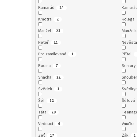
Kamarád
Kamará
24
Kmotra
Kolega
2
Manžel
Manželk
21
Neteř
Nevěst
21
Pro zamilované
Přítel
1
Rodina
Seniory
7
Snacha
Snoube
22
Svědek
Svědky
1
Šéf
Šéfová
12
Táta
Teenag
29
Vedoucí
Vnučka
4
Zeť
Žák
17
1