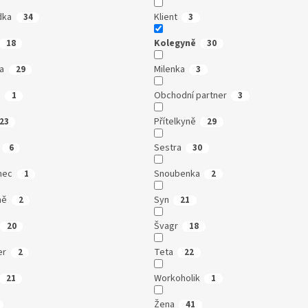
dka
Klient
34
3
Kolegyně
18
30
a
Milenka
29
3
a
Obchodní partner
1
3
Přítelkyně
23
29
Sestra
6
30
nec
Snoubenka
1
2
ně
Syn
2
21
Švagr
20
18
er
Teta
2
22
Workoholik
21
1
Žena
41