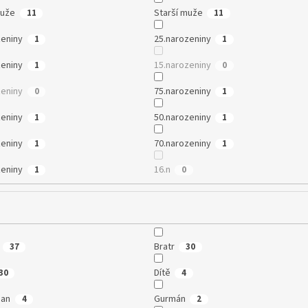
muže
Starší muže
11
11
zeniny
25.narozeniny
1
1
zeniny
15.narozeniny
1
0
zeniny
75.narozeniny
0
1
zeniny
50.narozeniny
1
1
zeniny
70.narozeniny
1
1
zeniny
16.n
1
0
Bratr
37
30
Dítě
30
4
man
Gurmán
4
2