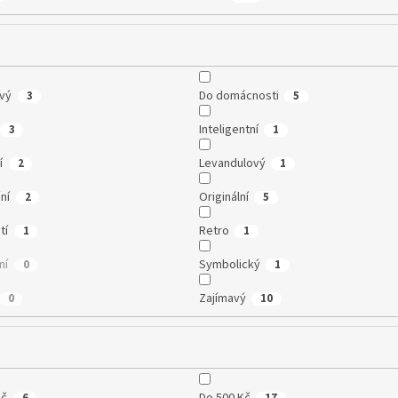
vý
Do domácnosti
3
5
Inteligentní
3
1
í
Levandulový
2
1
ní
Originální
2
5
tí
Retro
1
1
ní
Symbolický
0
1
Zajímavý
0
10