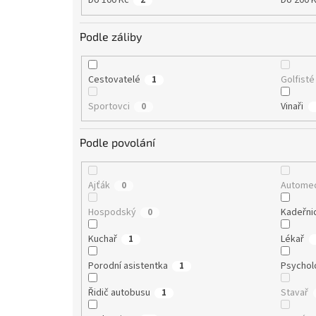
Do 100 Kč
Do 200 
2
Podle záliby
Cestovatelé
Golfisté
1
Sportovci
Vinaři
0
Podle povolání
Ajťák
Automec
0
Hospodský
Kadeřni
0
Kuchař
Lékař
1
Porodní asistentka
Psychol
1
Řidič autobusu
Stavař
1