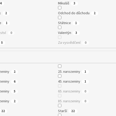
Mikuláš
4
3
k
Odchod do důchodu
2
2
e
Státnice
1
1
ství
Valentýn
0
3
Za vysvědčení
5
0
zeniny
25. narozeniny
2
1
zeniny
45. narozeniny
6
1
zeniny
65. narozeniny
5
0
zeniny
85. narozeniny
2
0
Starší
22
22