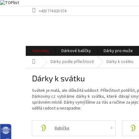
Přejít
+420 774 620 074
na
obsah
Výprodej
Dárkové balíčky
Dárky pro muže
Domů
Dárky podle příležitosti
Dárky k svátku
Dárky k svátku
Svátek je malá, ale důležitá událost. Příležitost potěši
Dárkoviny.cz vybíráme dárky k svátku, které dávají smy
správném místě. Dárky vymýšlíme za Vás a ručíme za jejic
udělá radost a nezapadne.
Babička