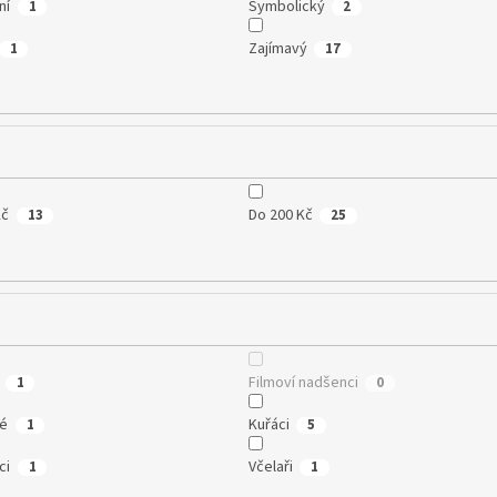
ní
Symbolický
1
2
Zajímavý
1
17
Kč
Do 200 Kč
13
25
Filmoví nadšenci
1
0
té
Kuřáci
1
5
ci
Včelaři
1
1