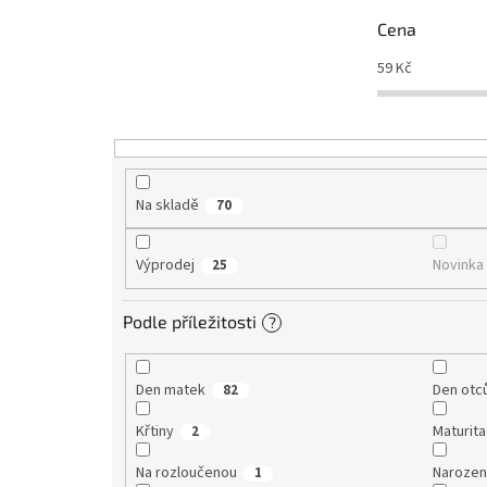
r
Cena
o
d
59
Kč
u
k
t
ů
Na skladě
70
Výprodej
Novinka
25
Podle příležitosti
?
Den matek
Den otc
82
Křtiny
Maturita
2
Na rozloučenou
Narození
1