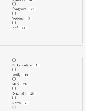
Švagrová
51
Vedoucí
3
Zeť
13
Do kanceláře
2
Jedlý
19
Malý
26
Originální
18
Retro
2