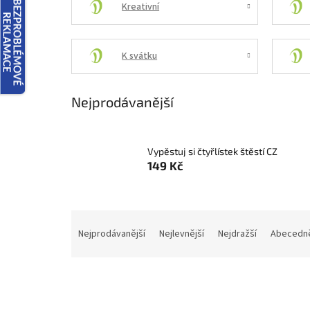
Kreativní
K svátku
Nejprodávanější
Vypěstuj si čtyřlístek štěstí CZ
149 Kč
Ř
a
Nejprodávanější
Nejlevnější
Nejdražší
Abecedn
z
e
n
í
p