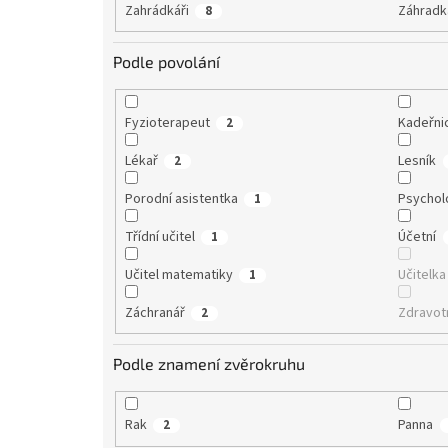
Zahrádkáři
Záhradk
8
Podle povolání
Fyzioterapeut
Kadeřni
2
Lékař
Lesník
2
Porodní asistentka
Psychol
1
Třídní učitel
Účetní
1
Učitel matematiky
Učitelk
1
Záchranář
Zdravot
2
Podle znamení zvěrokruhu
Rak
Panna
2