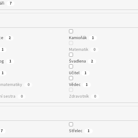
áři
7
ce
Kamioňák
2
1
Matematik
1
0
og
Švadlena
1
2
Učitel
1
1
a matematiky
Vědec
0
1
ní sestra
Zdravotník
0
0
Střelec
7
1