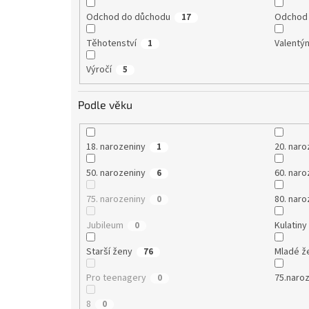
Odchod do důchodu
Odchod 
17
Těhotenství
Valentý
1
Výročí
5
Podle věku
18. narozeniny
20. naro
1
50. narozeniny
60. naro
6
75. narozeniny
80. naro
0
Jubileum
Kulatiny
0
Starší ženy
Mladé ž
76
Pro teenagery
75.naro
0
8
0