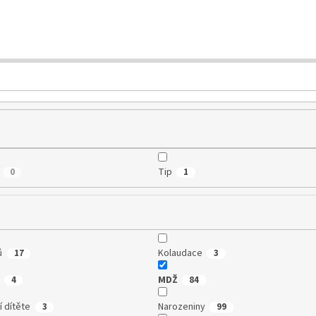
Tip
0
1
ů
Kolaudace
17
3
MDŽ
4
84
 dítěte
Narozeniny
3
99