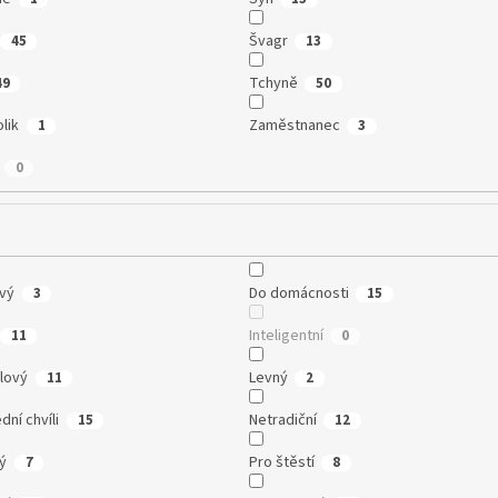
Švagr
45
13
Tchyně
49
50
lik
Zaměstnanec
1
3
0
vý
Do domácnosti
3
15
Inteligentní
11
0
lový
Levný
11
2
dní chvíli
Netradiční
15
12
ký
Pro štěstí
7
8