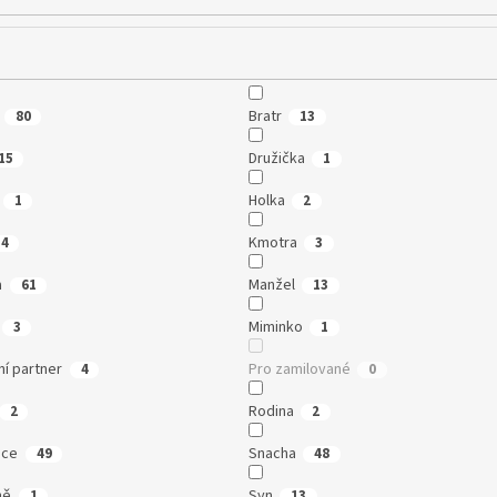
Bratr
80
13
Družička
15
1
Holka
1
2
Kmotra
4
3
a
Manžel
61
13
Miminko
3
1
í partner
Pro zamilované
4
0
Rodina
2
2
ice
Snacha
49
48
ně
Syn
1
13