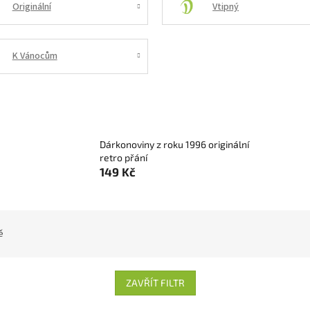
Originální
Vtipný
K Vánocům
Dárkonoviny z roku 1996 originální
retro přání
149 Kč
ě
ZAVŘÍT FILTR