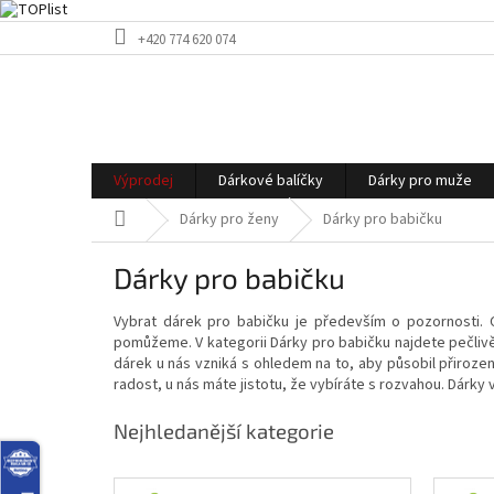
Přejít
+420 774 620 074
na
obsah
Výprodej
Dárkové balíčky
Dárky pro muže
Domů
Dárky pro ženy
Dárky pro babičku
Dárky pro babičku
Vybrat dárek pro babičku je především o pozornosti. C
pomůžeme. V kategorii Dárky pro babičku najdete pečlivě
dárek u nás vzniká s ohledem na to, aby působil přiroze
radost, u nás máte jistotu, že vybíráte s rozvahou. Dárky 
Nejhledanější kategorie