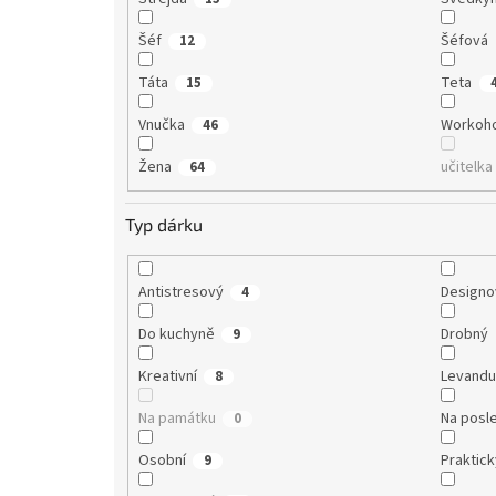
Šéf
Šéfová
12
Táta
Teta
15
Vnučka
Workoho
46
Žena
učitelka
64
Typ dárku
Antistresový
Designo
4
Do kuchyně
Drobný
9
Kreativní
Levandu
8
Na památku
Na posle
0
Osobní
Praktic
9