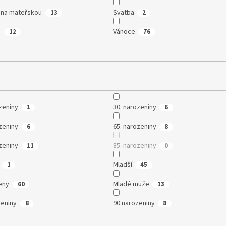
na mateřskou
Svatba
13
2
n
Vánoce
12
76
zeniny
30. narozeniny
1
6
zeniny
65. narozeniny
6
8
zeniny
85. narozeniny
11
0
Mladší
1
45
eny
Mladé muže
60
13
zeniny
90.narozeniny
8
8