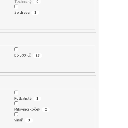
Technický
0
Ze dřeva
2
Do 500 Kč
28
Fotbalisté
1
Milovníci koček
2
Vinaři
3