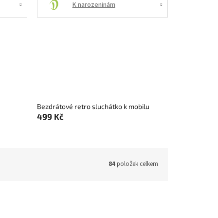
K narozeninám
Bezdrátové retro sluchátko k mobilu
499 Kč
84
položek celkem