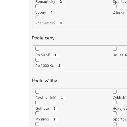
Romantický
Sportov
2
Vtipný
Z lásky
4
kosmetický
0
Podle ceny
Do 50 Kč
Do 100 
1
Do 1000 Kč
5
Podle záliby
Cestovatelé
Cyklisté
1
Golfisté
Hokejis
1
Myslivci
Sportov
1