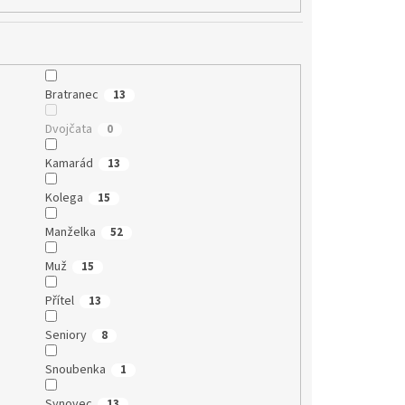
Bratranec
13
Dvojčata
0
Kamarád
13
Kolega
15
Manželka
52
Muž
15
Přítel
13
Seniory
8
Snoubenka
1
Synovec
13