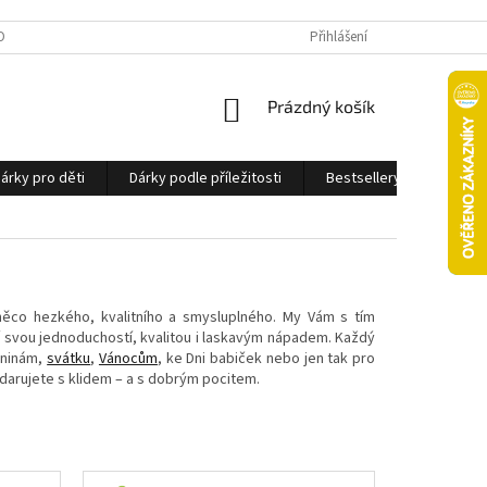
OBNÍCH ÚDAJŮ
Přihlášení
NÁKUPNÍ
Prázdný košík
KOŠÍK
árky pro děti
Dárky podle příležitosti
Bestsellery
Ostatn
 něco hezkého, kvalitního a smysluplného. My Vám s tím
í svou jednoduchostí, kvalitou i laskavým nápadem. Každý
eninám,
svátku
,
Vánocům
, ke Dni babiček nebo jen tak pro
k darujete s klidem – a s dobrým pocitem.