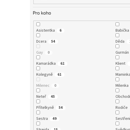
Pro koho
Asistentka
Babička
6
Dcera
Děda
54
Gay
Gurmán
0
Kamarádka
Klient
62
Kolegyně
Mamink
61
Milenec
Milenka
0
Neteř
Obchodn
45
Přítelkyně
Rodiče
54
Sestra
Sestřen
49
Strejda
Svědky
15