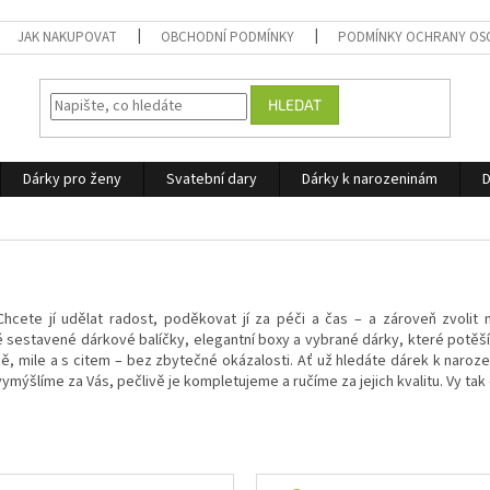
JAK NAKUPOVAT
OBCHODNÍ PODMÍNKY
PODMÍNKY OCHRANY OS
HLEDAT
Dárky pro ženy
Svatební dary
Dárky k narozeninám
D
hcete jí udělat radost, poděkovat jí za péči a čas – a zároveň zvolit
 sestavené dárkové balíčky, elegantní boxy a vybrané dárky, které potěš
ně, mile a s citem – bez zbytečné okázalosti. Ať už hledáte dárek k naroz
vymýšlíme za Vás, pečlivě je kompletujeme a ručíme za jejich kvalitu. Vy ta