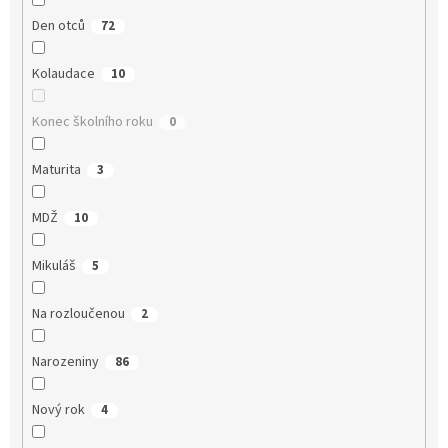
Den otců
72
Kolaudace
10
Konec školního roku
0
Maturita
3
MDŽ
10
Mikuláš
5
Na rozloučenou
2
Narozeniny
86
Nový rok
4