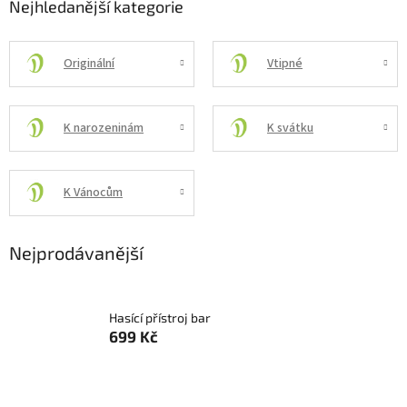
Nejhledanější kategorie
Originální
Vtipné
K narozeninám
K svátku
K Vánocům
Nejprodávanější
Hasící přístroj bar
699 Kč