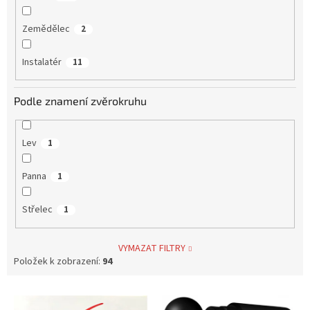
Zemědělec
2
Instalatér
11
Podle znamení zvěrokruhu
Lev
1
Panna
1
Střelec
1
VYMAZAT FILTRY
Položek k zobrazení:
94
V