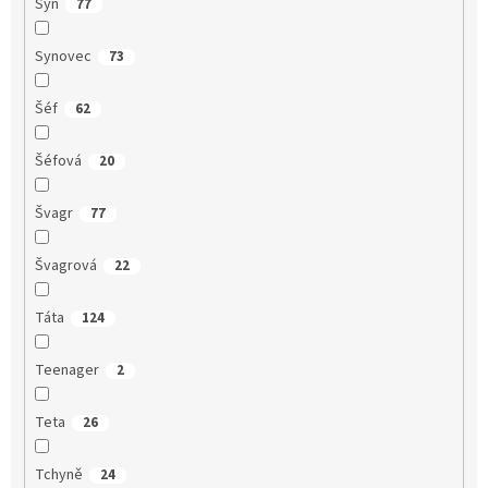
Syn
77
Synovec
73
Šéf
62
Šéfová
20
Švagr
77
Švagrová
22
Táta
124
Teenager
2
Teta
26
Tchyně
24