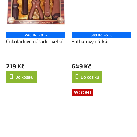
240 Kč
–8 %
689 Kč
–5 %
Čokoládové nářadí - velké
Fotbalový dárkáč
219 Kč
649 Kč
Do košíku
Do košíku
Výprodej