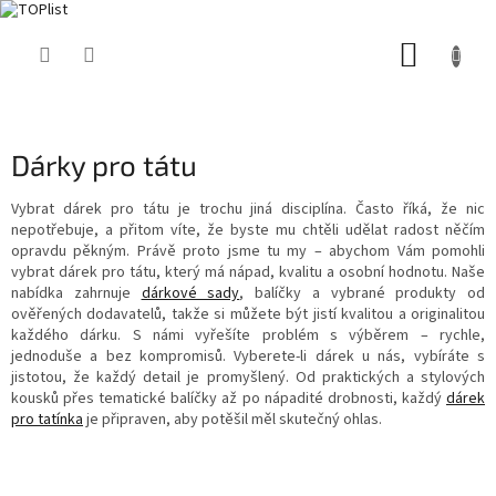
Přejít
NÁKUP
na
obsah
KOŠÍK
Dárky pro tátu
Vybrat dárek pro tátu je trochu jiná disciplína. Často říká, že nic
nepotřebuje, a přitom víte, že byste mu chtěli udělat radost něčím
opravdu pěkným. Právě proto jsme tu my – abychom Vám pomohli
vybrat dárek pro tátu, který má nápad, kvalitu a osobní hodnotu. Naše
nabídka zahrnuje
dárkové sady
, balíčky a vybrané produkty od
ověřených dodavatelů, takže si můžete být jistí kvalitou a originalitou
každého dárku. S námi vyřešíte problém s výběrem – rychle,
jednoduše a bez kompromisů. Vyberete-li dárek u nás, vybíráte s
jistotou, že každý detail je promyšlený. Od praktických a stylových
kousků přes tematické balíčky až po nápadité drobnosti, každý
dárek
pro tatínka
je připraven, aby potěšil měl skutečný ohlas.