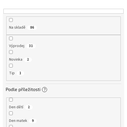
k
t
ů
Na skladě
86
Výprodej
31
Novinka
2
Tip
1
Podle příležitosti
?
Den dětí
2
Den matek
9