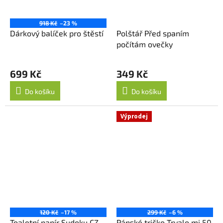
918 Kč
–23 %
Dárkový balíček pro štěstí
Polštář Před spaním
počítám ovečky
699 Kč
349 Kč
Do košíku
Do košíku
Výprodej
120 Kč
–17 %
299 Kč
–6 %
Toaletní papír Sudoku CZ
Pánské tričko Trvalo mi 50