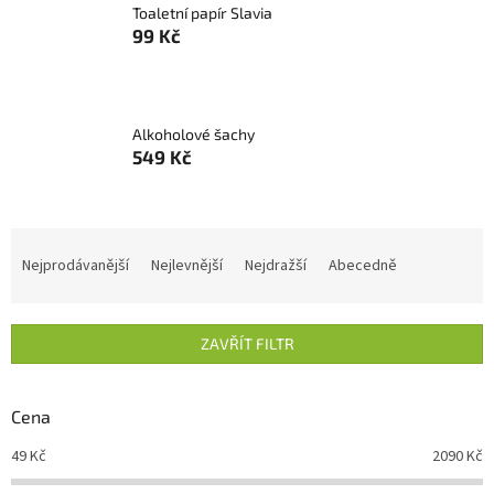
Toaletní papír Slavia
99 Kč
Alkoholové šachy
549 Kč
Ř
a
Nejprodávanější
Nejlevnější
Nejdražší
Abecedně
z
e
n
ZAVŘÍT FILTR
í
p
r
Cena
o
d
49
Kč
2090
Kč
u