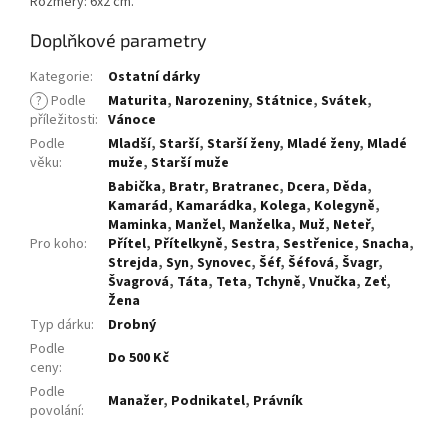
Rozměry: 6x2 cm.
Doplňkové parametry
Kategorie
:
Ostatní dárky
?
Podle
Maturita
,
Narozeniny
,
Státnice
,
Svátek
,
příležitosti
:
Vánoce
Podle
Mladší
,
Starší
,
Starší ženy
,
Mladé ženy
,
Mladé
věku
:
muže
,
Starší muže
Babička
,
Bratr
,
Bratranec
,
Dcera
,
Děda
,
Kamarád
,
Kamarádka
,
Kolega
,
Kolegyně
,
Maminka
,
Manžel
,
Manželka
,
Muž
,
Neteř
,
Pro koho
:
Přítel
,
Přítelkyně
,
Sestra
,
Sestřenice
,
Snacha
,
Strejda
,
Syn
,
Synovec
,
Šéf
,
Šéfová
,
Švagr
,
Švagrová
,
Táta
,
Teta
,
Tchyně
,
Vnučka
,
Zeť
,
Žena
Typ dárku
:
Drobný
Podle
Do 500 Kč
ceny
:
Podle
Manažer
,
Podnikatel
,
Právník
povolání
: