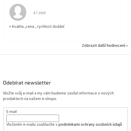
Hodnocení obchodu je 5 z 5 hvězdiček.
4.7.2026
+ Kvalita ,cena , rychlost dodání
Zobrazit další hodnocení
Z
á
p
a
Odebírat newsletter
t
í
Vložte svůj e-mail a my vám budeme zasílat informace o nových
produktech na našem e-shopu.
E-mail
Vložením e-mailu souhlasíte s
podmínkami ochrany osobních údajů