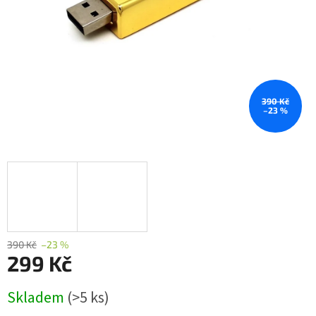
390 Kč
–23 %
390 Kč
–23 %
299 Kč
Měrná
Skladem
(>5 ks)
cena: