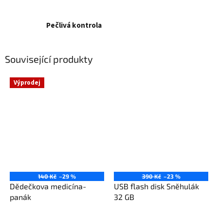
Pečlivá kontrola
Související produkty
Výprodej
140 Kč
–29 %
390 Kč
–23 %
Dědečkova medicína-
USB flash disk Sněhulák
panák
32 GB