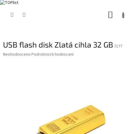
Přejít
NÁKUP
na
obsah
KOŠÍK
USB flash disk Zlatá cihla 32 GB
7177
Průměrné
Neohodnoceno
Podrobnosti hodnocení
hodnocení
produktu
je
0,0
z
5
hvězdiček.