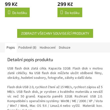
99 Kč
299 Kč
Do košíku
Do košíku
ZOBRAZIT VŠECHNY SOUVISEJÍCÍ PRODUKTY
Popis
Podobné (8)
Hodnocení
Diskuze
Detailní popis produktu
USB flash disk zlatá cihla. Kapacita 32GB. Flash disk v motivu
zlaté cihličky. Na USB flash disk můžete uložit oblíbené filmy,
obrázky, hudební soubory, fotografie, zálohy a další data.
Flash disk USB 2.0, rychlost čtení až 15 MB/s, rychlost zápisu až 5
MB/s. USB flash disk, je vyroben z kvalitního materiálu a neváží
víc než 50 gramů. Kapacita paměti 32GB. Rozhraní: USB 2.0.
Kompatibilní s operačními systémy: Win98 / ME / 2000 / XP / Vista
/ Win7 / Win8, Mac OS 9.X / Linux2.4 nebo vyšší. Materiál: kov.