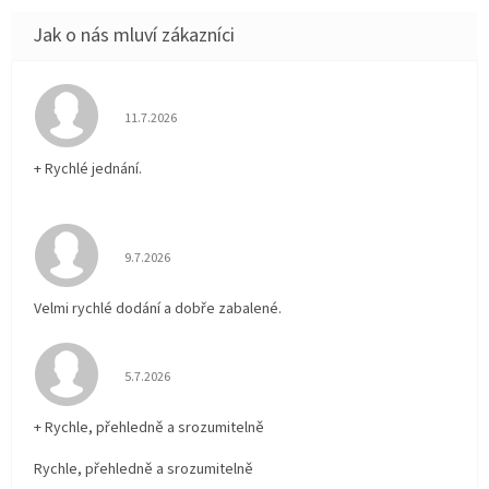
Hodnocení obchodu je 5 z 5 hvězdiček.
11.7.2026
+ Rychlé jednání.
Hodnocení obchodu je 5 z 5 hvězdiček.
9.7.2026
Velmi rychlé dodání a dobře zabalené.
Hodnocení obchodu je 5 z 5 hvězdiček.
5.7.2026
+ Rychle, přehledně a srozumitelně
Rychle, přehledně a srozumitelně