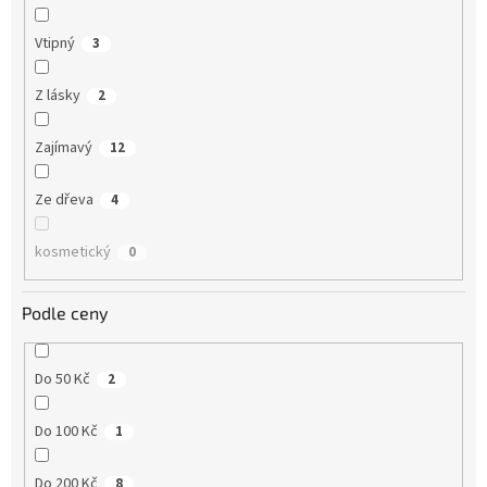
Vtipný
3
Z lásky
2
Zajímavý
12
Ze dřeva
4
kosmetický
0
Podle ceny
Do 50 Kč
2
Do 100 Kč
1
Do 200 Kč
8