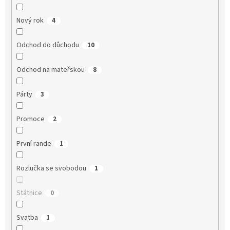
Nový rok
4
Odchod do důchodu
10
Odchod na mateřskou
8
Párty
3
Promoce
2
První rande
1
Rozlučka se svobodou
1
Státnice
0
Svatba
1