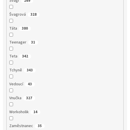
Švagr
269
Švagrová
328
Táta
380
Teenager
31
Teta
342
Tchyně
343
Vedoucí
43
Vnučka
327
Workoholik
14
Zaměstnanec
35