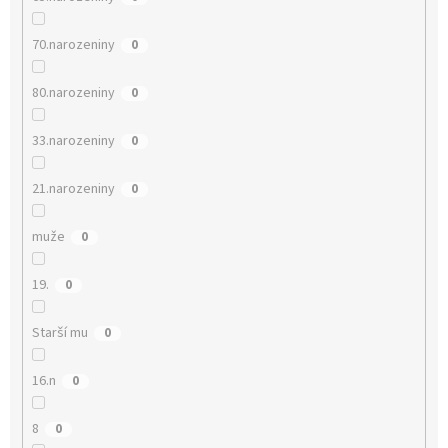
70.narozeniny
0
80.narozeniny
0
33.narozeniny
0
21.narozeniny
0
muže
0
19.
0
Starší mu
0
16.n
0
8
0