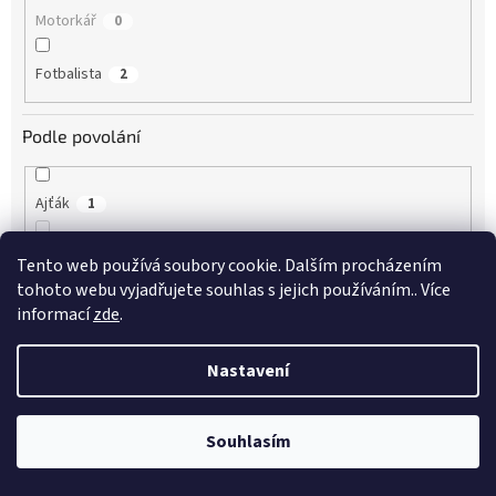
Motorkář
0
Fotbalista
2
Podle povolání
Ajťák
1
Architekt
0
Tento web používá soubory cookie. Dalším procházením
tohoto webu vyjadřujete souhlas s jejich používáním.. Více
Automechanik
0
informací
zde
.
Bagrista
0
Nastavení
Cukrářka
0
Souhlasím
Dřevorubec
0