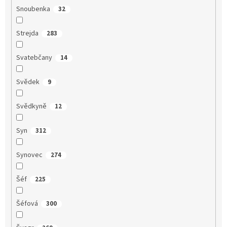
Snoubenka
32
Strejda
283
Svatebčany
14
Svědek
9
Svědkyně
12
Syn
312
Synovec
274
Šéf
225
Šéfová
300