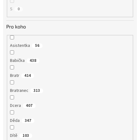
S
0
Pro koho
Asistentka
56
Babička
438
Bratr
414
Bratranec
313
Dcera
407
Děda
347
Dítě
103