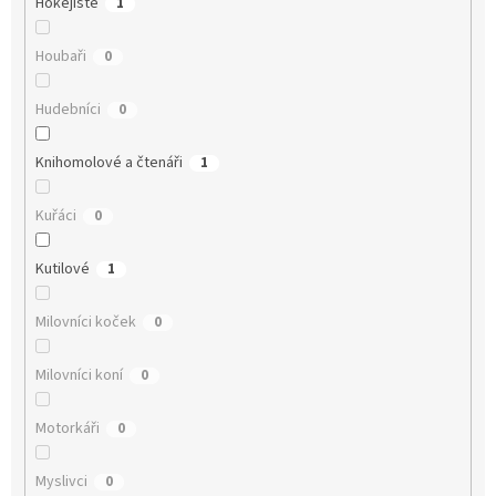
Hokejisté
1
Houbaři
0
Hudebníci
0
Knihomolové a čtenáři
1
Kuřáci
0
Kutilové
1
Milovníci koček
0
Milovníci koní
0
Motorkáři
0
Myslivci
0