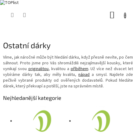
Přejít
NÁKUP
na
obsah
KOŠÍK
Ostatní dárky
Víme, jak náročné může být hledání dárku, když přesně nevíte, po čem
sáhnout. Proto jsme pro Vás shromáždili nejzajímavější kousky, které
vynikají svou
originalitou
, kvalitou a
příběhem
. Už více než dvacet let
vybíráme dárky tak, aby měly kvalitu,
nápad
a smysl. Najdete zde
pečlivě vybrané produkty od ověřených dodavatelů. Pokud hledáte
dárek, který překvapí a potěší, jste na správném místě.
Nejhledanější kategorie