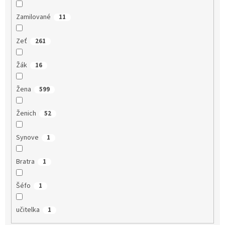
Zamilované
11
Zeť
261
Žák
16
Žena
599
Ženich
52
Synove
1
Bratra
1
Šéfo
1
učitelka
1