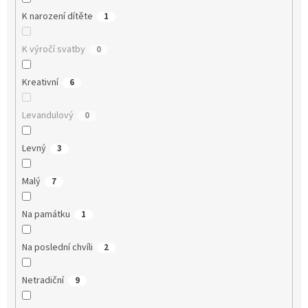
K narození dítěte
1
K výročí svatby
0
Kreativní
6
Levandulový
0
Levný
3
Malý
7
Na památku
1
Na poslední chvíli
2
Netradiční
9