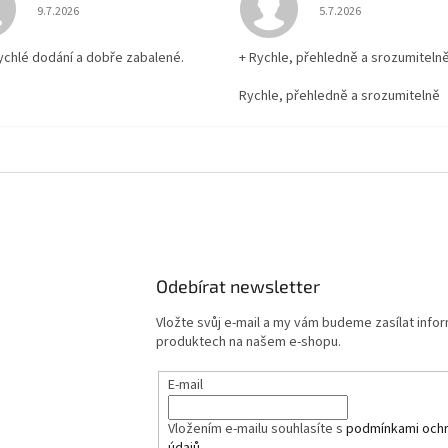
Hodnocení obchodu je 5 z 5 hvězdiček.
Hodnocení obchodu je
9.7.2026
5.7.2026
rychlé dodání a dobře zabalené.
+ Rychle, přehledně a srozumiteln
Rychle, přehledně a srozumitelně
Odebírat newsletter
Vložte svůj e-mail a my vám budeme zasílat info
produktech na našem e-shopu.
E-mail
Vložením e-mailu souhlasíte s
podmínkami ochr