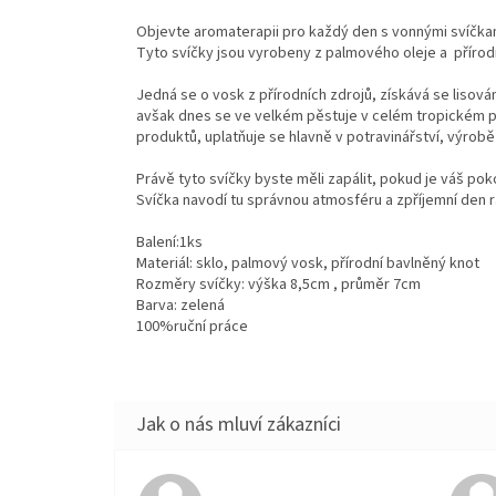
Objevte aromaterapii pro každý den s vonnými svíčkam
Tyto svíčky jsou vyrobeny z palmového oleje a příro
Jedná se o vosk z přírodních zdrojů, získává se lisov
avšak dnes se ve velkém pěstuje v celém tropickém pás
produktů, uplatňuje se hlavně v potravinářství, výrob
Právě tyto svíčky byste měli zapálit, pokud je váš po
Svíčka navodí tu správnou atmosféru a zpříjemní den r
Balení:1ks
Materiál: sklo, palmový vosk, přírodní bavlněný knot
Rozměry svíčky: výška 8,5cm , průměr 7cm
Barva: zelená
100%ruční práce