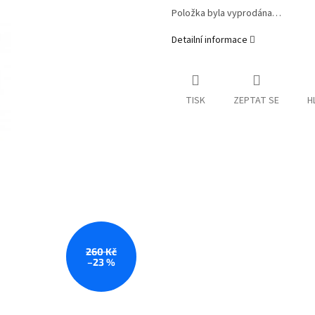
Položka byla vyprodána…
Detailní informace
TISK
ZEPTAT SE
H
260 Kč
–23 %