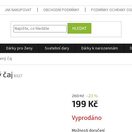
JAK NAKUPOVAT
OBCHODNÍ PODMÍNKY
PODMÍNKY OCHRANY OS
HLEDAT
Dárky pro ženy
Svatební dary
Dárky k narozeninám
D
ený čaj
 čaj
8327
260 Kč
–23 %
199 Kč
Měrná
Vyprodáno
cena:
Možnosti doručení