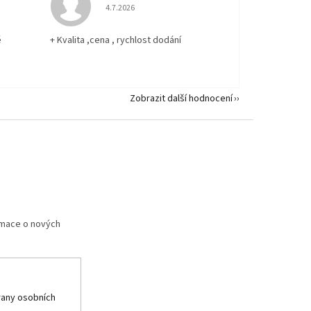
 5 z 5 hvězdiček.
Hodnocení obchodu je 5 z 5 hvězdiček.
4.7.2026
ě
+ Kvalita ,cena , rychlost dodání
Zobrazit další hodnocení
rmace o nových
any osobních