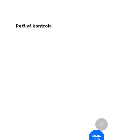
Pečlivá kontrola
Další
produkt
151 Kč
–1 %