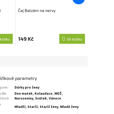
i
Čaj Balzám na nervy
149 Kč
košíku
Do košíku
lňkové parametry
gorie
:
Dárky pro ženy
odle
Den matek
,
Kolaudace
,
MDŽ
,
žitosti
:
Narozeniny
,
Svátek
,
Vánoce
e
Mladší
,
Starší
,
Starší ženy
,
Mladé ženy
: