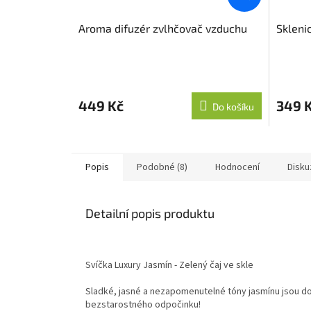
Aroma difuzér zvlhčovač vzduchu
Skleni
449 Kč
349 
Do košíku
Popis
Podobné (8)
Hodnocení
Disku
Detailní popis produktu
Svíčka Luxury Jasmín - Zelený čaj ve skle
Sladké, jasné a nezapomenutelné tóny jasmínu jsou d
bezstarostného odpočinku!