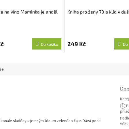
ce na víno Maminka je anděl
Kniha pro ženy 70 a klid v duš
Kč
249 Kč
Do košíku
Do 
ze
Dop
Kate
?
P
příle
Podl
okonale sladěny s jemným tónem zeleného čaje. Dává pocit
věku