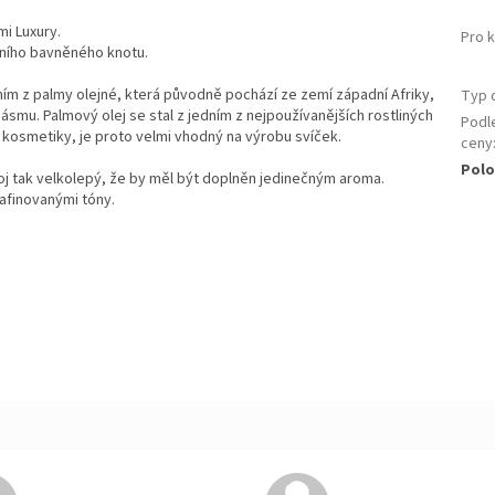
i Luxury.
Pro 
dního bavněného knotu.
áním z palmy olejné, která původně pochází ze zemí západní Afriky,
Typ 
mu. Palmový olej se stal z jedním z nejpoužívanějších rostliných
Podl
ě kosmetiky, je proto velmi vhodný na výrobu svíček.
ceny
Polo
koj tak velkolepý, že by měl být doplněn jedinečným aroma.
afinovanými tóny.