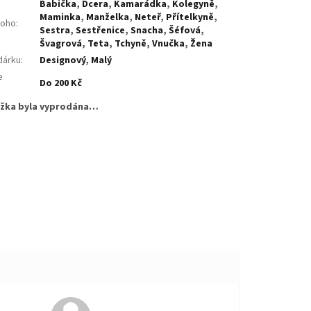
Babička
,
Dcera
,
Kamarádka
,
Kolegyně
,
Maminka
,
Manželka
,
Neteř
,
Přítelkyně
,
koho
:
Sestra
,
Sestřenice
,
Snacha
,
Šéfová
,
Švagrová
,
Teta
,
Tchyně
,
Vnučka
,
Žena
dárku
:
Designový
,
Malý
e
Do 200 Kč
:
žka byla vyprodána…