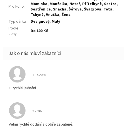
Maminka
,
Manželka
,
Neteř
,
Přítelkyně
,
Sestra
,
Pro koho
:
Sestřenice
,
Snacha
,
Šéfová
,
Švagrová
,
Teta
,
Tchyně
,
Vnučka
,
Žena
Typ dárku
:
Designový
,
Malý
Podle
Do 100 Kč
ceny
:
Hodnocení obchodu je 5 z 5 hvězdiček.
11.7.2026
+ Rychlé jednání.
Hodnocení obchodu je 5 z 5 hvězdiček.
9.7.2026
Velmi rychlé dodání a dobře zabalené.