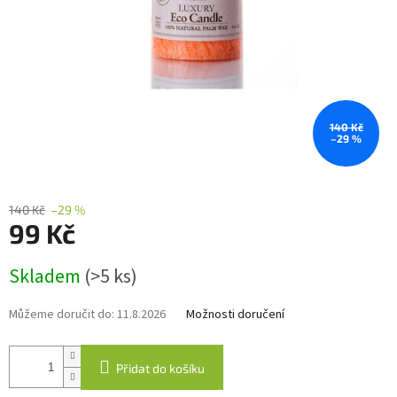
140 Kč
–29 %
140 Kč
–29 %
99 Kč
Měrná
Skladem
(>5 ks)
cena:
Můžeme doručit do:
11.8.2026
Možnosti doručení
Přidat do košíku