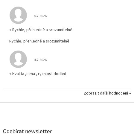
Hodnocení obchodu je 5 z 5 hvězdiček.
5.7.2026
+ Rychle, přehledně a srozumitelně
Rychle, přehledně a srozumitelně
Hodnocení obchodu je 5 z 5 hvězdiček.
4.7.2026
+ Kvalita ,cena , rychlost dodání
Zobrazit další hodnocení
Z
á
p
a
Odebírat newsletter
t