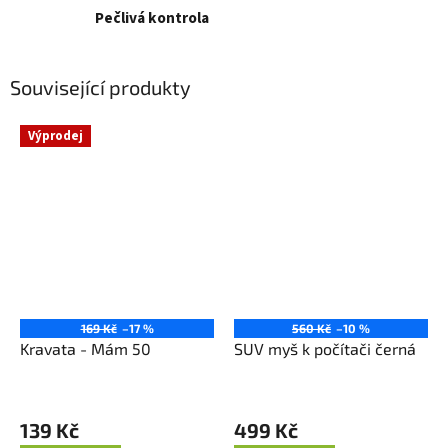
Pečlivá kontrola
Související produkty
Výprodej
169 Kč
–17 %
560 Kč
–10 %
Kravata - Mám 50
SUV myš k počítači černá
Průměrné
hodnocení
139 Kč
499 Kč
produktu