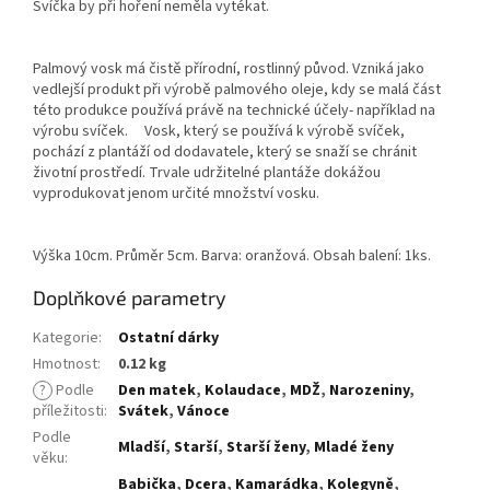
Svíčka by při hoření neměla vytékat.
Palmový vosk má čistě přírodní, rostlinný původ. Vzniká jako
vedlejší produkt při výrobě palmového oleje, kdy se malá část
této produkce používá právě na technické účely- například na
výrobu svíček. Vosk, který se používá k výrobě svíček,
pochází z plantáží od dodavatele, který se snaží se chránit
životní prostředí. Trvale udržitelné plantáže dokážou
vyprodukovat jenom určité množství vosku.
Výška 10cm. Průměr 5cm. Barva: oranžová. Obsah balení: 1ks.
Doplňkové parametry
Kategorie
:
Ostatní dárky
Hmotnost
:
0.12 kg
?
Podle
Den matek
,
Kolaudace
,
MDŽ
,
Narozeniny
,
příležitosti
:
Svátek
,
Vánoce
Podle
Mladší
,
Starší
,
Starší ženy
,
Mladé ženy
věku
:
Babička
,
Dcera
,
Kamarádka
,
Kolegyně
,