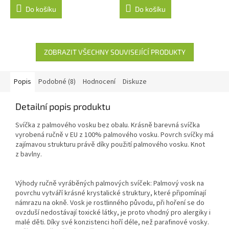
je
Do košíku
Do košíku
5,0
z
5
hvězdiček.
ZOBRAZIT VŠECHNY SOUVISEJÍCÍ PRODUKTY
Popis
Podobné (8)
Hodnocení
Diskuze
Detailní popis produktu
Svíčka z palmového vosku bez obalu. Krásně barevná svíčka
vyrobená ručně v EU z 100% palmového vosku. Povrch svíčky má
zajímavou strukturu právě díky použití palmového vosku. Knot
z bavlny.
Výhody ručně vyráběných palmových svíček: Palmový vosk na
povrchu vytváří krásné krystalické struktury, které připomínají
námrazu na okně. Vosk je rostlinného původu, při hoření se do
ovzduší nedostávají toxické látky, je proto vhodný pro alergiky i
malé děti. Díky své konzistenci hoří déle, než parafinové vosky.