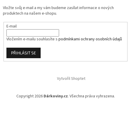
í
Vložte svůj e-mail a my vám budeme zasílat informace o nových
produktech na našem e-shopu.
E-mail
Vložením e-mailu souhlasíte s
podmínkami ochrany osobních údajů
PŘIHLÁSIT SE
Vytvořil Shoptet
Copyright 2026
Dárkoviny.cz
. Všechna práva vyhrazena.