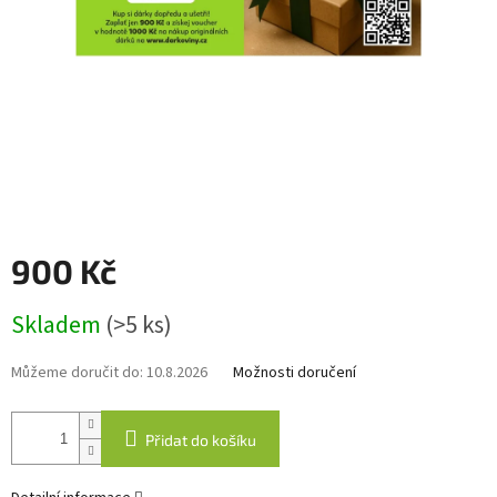
900 Kč
Měrná
Skladem
(>5 ks)
cena:
Můžeme doručit do:
10.8.2026
Možnosti doručení
Přidat do košíku