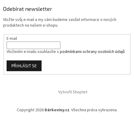
a
Odebírat newsletter
t
í
Vložte svůj e-mail a my vám budeme zasílat informace o nových
produktech na našem e-shopu.
E-mail
Vložením e-mailu souhlasíte s
podmínkami ochrany osobních údajů
PŘIHLÁSIT SE
Vytvořil Shoptet
Copyright 2026
Dárkoviny.cz
. Všechna práva vyhrazena.