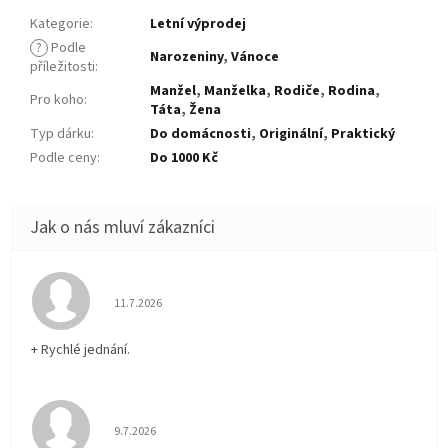
Kategorie
:
Letní výprodej
?
Podle
Narozeniny
,
Vánoce
příležitosti
:
Manžel
,
Manželka
,
Rodiče
,
Rodina
,
Pro koho
:
Táta
,
Žena
Typ dárku
:
Do domácnosti
,
Originální
,
Praktický
Podle ceny
:
Do 1000 Kč
Hodnocení obchodu je 5 z 5 hvězdiček.
11.7.2026
+ Rychlé jednání.
Hodnocení obchodu je 5 z 5 hvězdiček.
9.7.2026