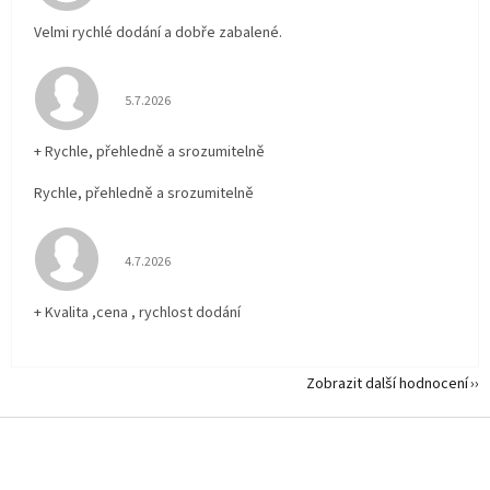
Velmi rychlé dodání a dobře zabalené.
Hodnocení obchodu je 5 z 5 hvězdiček.
5.7.2026
+ Rychle, přehledně a srozumitelně
Rychle, přehledně a srozumitelně
Hodnocení obchodu je 5 z 5 hvězdiček.
4.7.2026
+ Kvalita ,cena , rychlost dodání
Zobrazit další hodnocení
Z
á
p