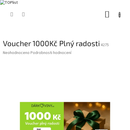
Přejít
NÁKUP
na
obsah
KOŠÍK
Voucher 1000Kč Plný radosti
4275
Průměrné
Neohodnoceno
Podrobnosti hodnocení
hodnocení
produktu
je
0,0
z
5
hvězdiček.