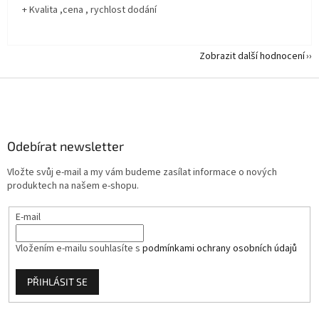
+ Kvalita ,cena , rychlost dodání
Zobrazit další hodnocení
Z
á
p
a
Odebírat newsletter
t
í
Vložte svůj e-mail a my vám budeme zasílat informace o nových
produktech na našem e-shopu.
E-mail
Vložením e-mailu souhlasíte s
podmínkami ochrany osobních údajů
PŘIHLÁSIT SE