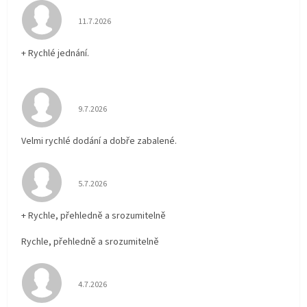
Hodnocení obchodu je 5 z 5 hvězdiček.
11.7.2026
+ Rychlé jednání.
Hodnocení obchodu je 5 z 5 hvězdiček.
9.7.2026
Velmi rychlé dodání a dobře zabalené.
Hodnocení obchodu je 5 z 5 hvězdiček.
5.7.2026
+ Rychle, přehledně a srozumitelně
Rychle, přehledně a srozumitelně
Hodnocení obchodu je 5 z 5 hvězdiček.
4.7.2026