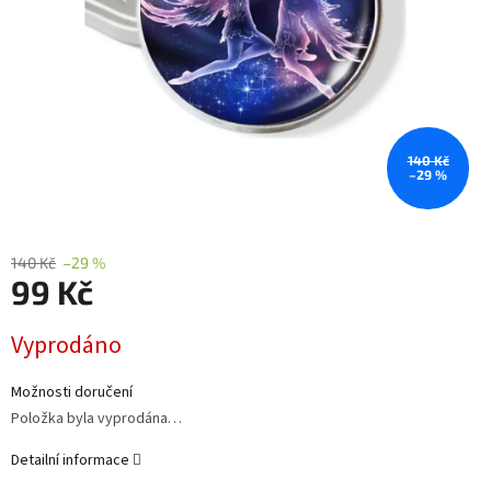
140 Kč
–29 %
140 Kč
–29 %
99 Kč
Měrná
Vyprodáno
cena:
Možnosti doručení
Položka byla vyprodána…
Detailní informace