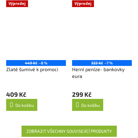
Výprodej
Výprodej
449 Kč
–8 %
322 Kč
–7 %
Zlaté šumivé k promoci
Herní peníze- bankovky
eura
409 Kč
299 Kč
Do košíku
Do košíku
ZOBRAZIT VŠECHNY SOUVISEJÍCÍ PRODUKTY