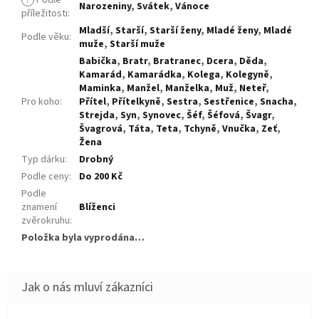
Narozeniny
,
Svátek
,
Vánoce
příležitosti
:
Mladší
,
Starší
,
Starší ženy
,
Mladé ženy
,
Mladé
Podle věku
:
muže
,
Starší muže
Babička
,
Bratr
,
Bratranec
,
Dcera
,
Děda
,
Kamarád
,
Kamarádka
,
Kolega
,
Kolegyně
,
Maminka
,
Manžel
,
Manželka
,
Muž
,
Neteř
,
Pro koho
:
Přítel
,
Přítelkyně
,
Sestra
,
Sestřenice
,
Snacha
,
Strejda
,
Syn
,
Synovec
,
Šéf
,
Šéfová
,
Švagr
,
Švagrová
,
Táta
,
Teta
,
Tchyně
,
Vnučka
,
Zeť
,
Žena
Typ dárku
:
Drobný
Podle ceny
:
Do 200 Kč
Podle
znamení
Blíženci
zvěrokruhu
:
Položka byla vyprodána…