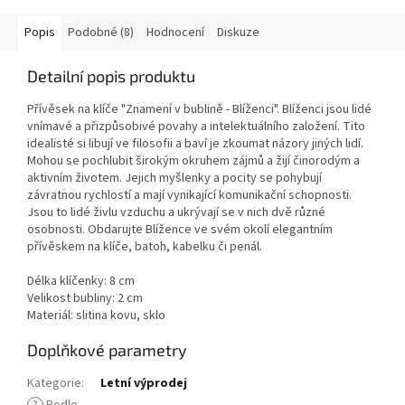
Popis
Podobné (8)
Hodnocení
Diskuze
Detailní popis produktu
Přívěsek na klíče "Znamení v bublině - Blíženci". Blíženci jsou lidé
vnímavé a přizpůsobivé povahy a intelektuálního založení. Tito
idealisté si libují ve filosofii a baví je zkoumat názory jiných lidí.
Mohou se pochlubit širokým okruhem zájmů a žijí činorodým a
aktivním životem. Jejich myšlenky a pocity se pohybují
závratnou rychlostí a mají vynikající komunikační schopnosti.
Jsou to lidé živlu vzduchu a ukrývají se v nich dvě různé
osobnosti. Obdarujte Blížence ve svém okolí elegantním
přívěskem na klíče, batoh, kabelku či penál.
Délka klíčenky: 8 cm
Velikost bubliny: 2 cm
Materiál: slitina kovu, sklo
Doplňkové parametry
Kategorie
:
Letní výprodej
?
Podle