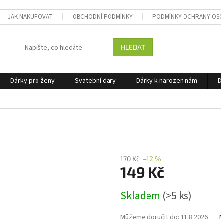
JAK NAKUPOVAT
OBCHODNÍ PODMÍNKY
PODMÍNKY OCHRANY OS
HLEDAT
Dárky pro ženy
Svatební dary
Dárky k narozeninám
D
170 Kč
–12 %
149 Kč
Měrná
Skladem
(>5 ks)
cena:
Můžeme doručit do:
11.8.2026