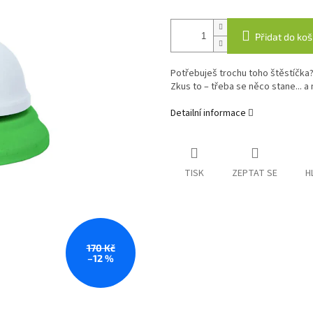
Přidat do koš
Potřebuješ trochu toho štěstíčka?
Zkus to – třeba se něco stane... a
Detailní informace
TISK
ZEPTAT SE
H
170 Kč
–12 %