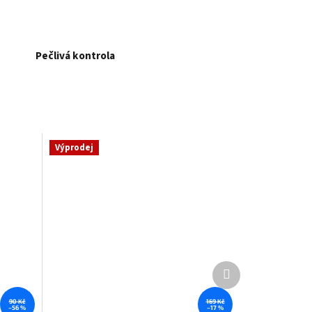
Pečlivá kontrola
Výprodej
Další
produkt
90 Kč
169 Kč
–56 %
–17 %