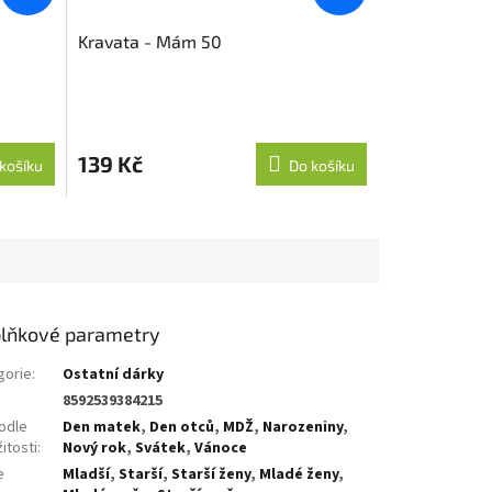
Kravata - Mám 50
Průměrné
hodnocení
produktu
139 Kč
košíku
Do košíku
je
5,0
z
5
hvězdiček.
lňkové parametry
gorie
:
Ostatní dárky
8592539384215
odle
Den matek
,
Den otců
,
MDŽ
,
Narozeniny
,
žitosti
:
Nový rok
,
Svátek
,
Vánoce
e
Mladší
,
Starší
,
Starší ženy
,
Mladé ženy
,