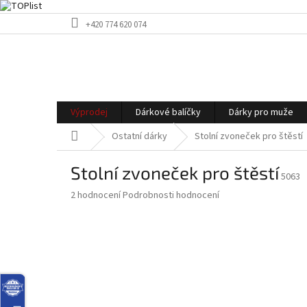
Přejít
+420 774 620 074
na
obsah
Výprodej
Dárkové balíčky
Dárky pro muže
Domů
Ostatní dárky
Stolní zvoneček pro štěstí
Stolní zvoneček pro štěstí
5063
Průměrné
2 hodnocení
Podrobnosti hodnocení
hodnocení
produktu
je
5,0
z
5
hvězdiček.