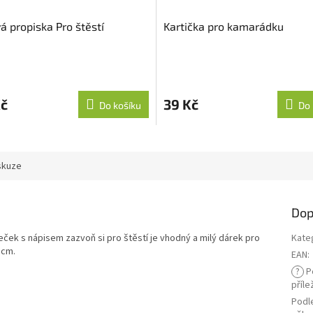
á propiska Pro štěstí
Kartička pro kamarádku
Kč
39 Kč
Do košíku
Do 
skuze
Dop
eček s nápisem zazvoň si pro štěstí je vhodný a milý dárek pro
Kate
 cm.
EAN
:
?
P
příle
Podl