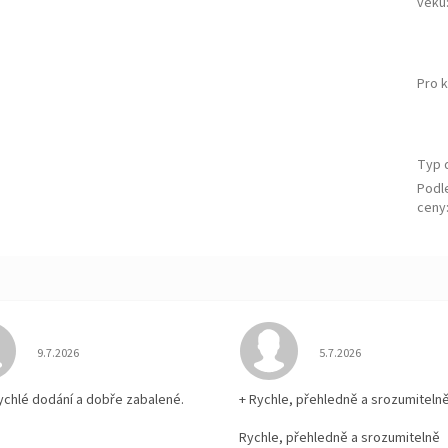
věku
Pro 
Typ 
Podl
ceny
Hodnocení obchodu je 5 z 5 hvězdiček.
Hodnocení obchodu je
9.7.2026
5.7.2026
rychlé dodání a dobře zabalené.
+ Rychle, přehledně a srozumiteln
Rychle, přehledně a srozumitelně