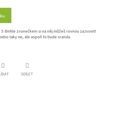
íku
 S tímhle zvonečkem si na něj můžeš rovnou zazvonit!
 nebo taky ne, ale aspoň to bude sranda.
LÍDAT
SDÍLET