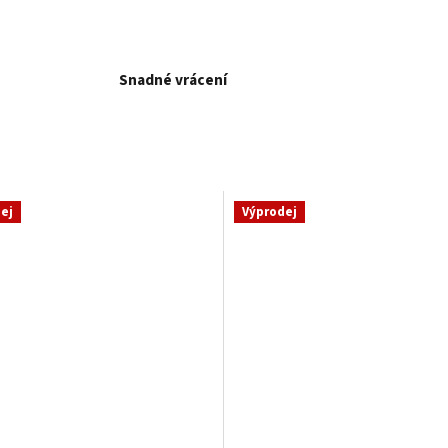
Snadné vrácení
ej
Výprodej