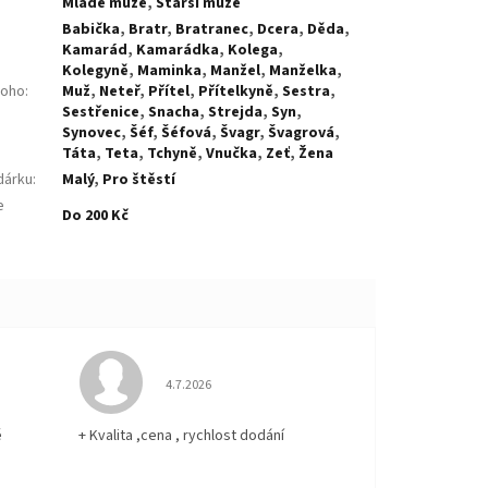
:
Mladé muže
,
Starší muže
Babička
,
Bratr
,
Bratranec
,
Dcera
,
Děda
,
Kamarád
,
Kamarádka
,
Kolega
,
Kolegyně
,
Maminka
,
Manžel
,
Manželka
,
koho
:
Muž
,
Neteř
,
Přítel
,
Přítelkyně
,
Sestra
,
Sestřenice
,
Snacha
,
Strejda
,
Syn
,
Synovec
,
Šéf
,
Šéfová
,
Švagr
,
Švagrová
,
Táta
,
Teta
,
Tchyně
,
Vnučka
,
Zeť
,
Žena
dárku
:
Malý
,
Pro štěstí
e
Do 200 Kč
:
 5 z 5 hvězdiček.
Hodnocení obchodu je 5 z 5 hvězdiček.
4.7.2026
ě
+ Kvalita ,cena , rychlost dodání