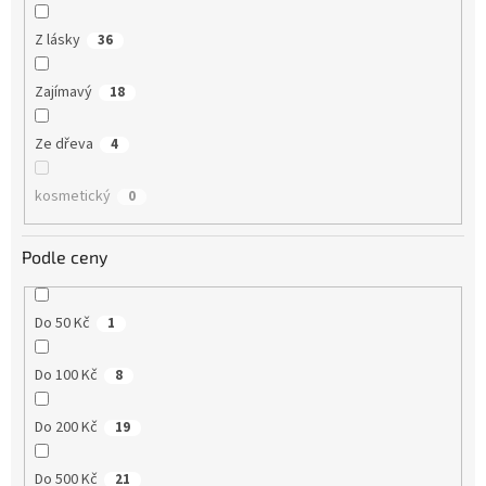
Z lásky
36
Zajímavý
18
Ze dřeva
4
kosmetický
0
Podle ceny
Do 50 Kč
1
Do 100 Kč
8
Do 200 Kč
19
Do 500 Kč
21