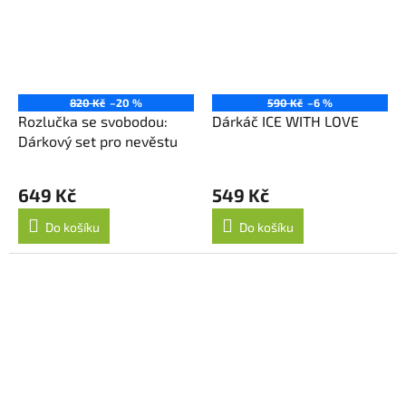
820 Kč
–20 %
590 Kč
–6 %
Rozlučka se svobodou:
Dárkáč ICE WITH LOVE
Dárkový set pro nevěstu
649 Kč
549 Kč
Do košíku
Do košíku