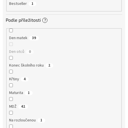
Bestseller
1
Podle příležitosti
?
Den matek
39
Den otců
0
Konec školního roku
2
Křtiny
4
Maturita
1
MDŽ
42
Na rozloučenou
1