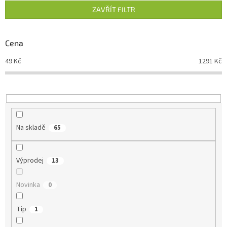
n
ZAVŘÍT FILTR
í
p
r
Cena
o
d
49
Kč
1291
Kč
u
k
t
ů
Na skladě
65
Výprodej
13
Novinka
0
Tip
1