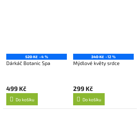
520 Kč
–4 %
340 Kč
–12 %
Dárkáč Botanic Spa
Mýdlové květy srdce
499 Kč
299 Kč
Do košíku
Do košíku