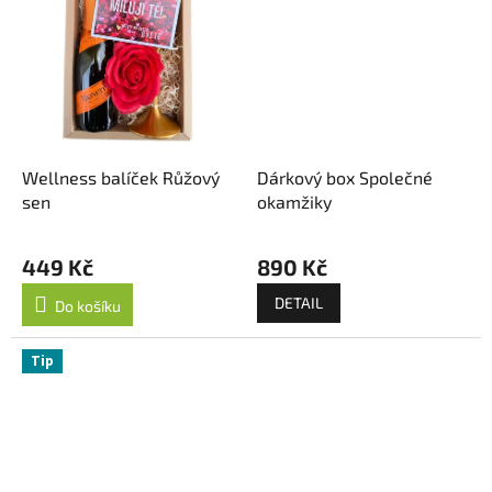
Wellness balíček Růžový
Dárkový box Společné
sen
okamžiky
449 Kč
890 Kč
DETAIL
Do košíku
Tip