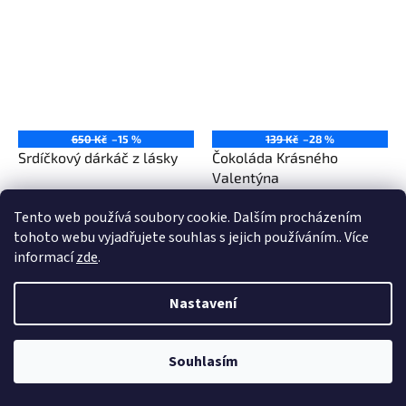
650 Kč
–15 %
139 Kč
–28 %
Srdíčkový dárkáč z lásky
Čokoláda Krásného
Valentýna
Tento web používá soubory cookie. Dalším procházením
549 Kč
99 Kč
tohoto webu vyjadřujete souhlas s jejich používáním.. Více
informací
zde
.
Do košíku
Do košíku
Nastavení
Souhlasím