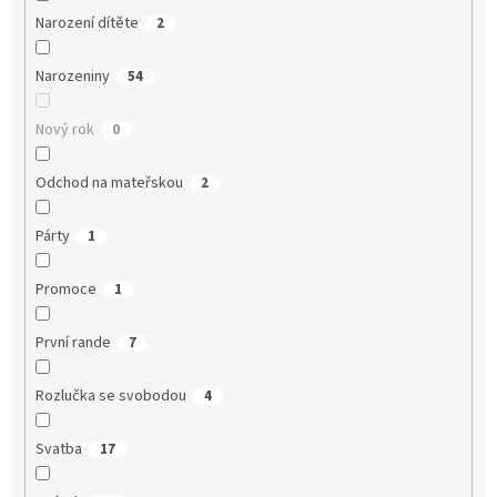
Narození dítěte
2
Narozeniny
54
Nový rok
0
Odchod na mateřskou
2
Párty
1
Promoce
1
První rande
7
Rozlučka se svobodou
4
Svatba
17