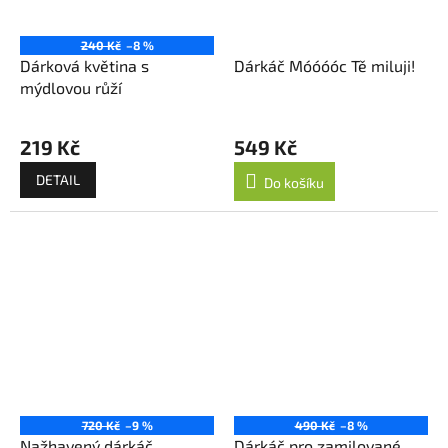
240 Kč
–8 %
Dárková květina s
Dárkáč Móóóóc Tě miluji!
mýdlovou růží
219 Kč
549 Kč
DETAIL
Do košíku
720 Kč
–9 %
490 Kč
–8 %
Nažhavený dárkáč
Dárkáč pro zamilované