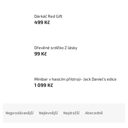
Dárkáč Red Gift
499 Kč
Dřevěné srdíčko Z lásky
99 Kč
Minibar v hasicím přístroji- Jack Daniel's edice
1 099 Kč
Ř
a
Nejprodávanější
Nejlevnější
Nejdražší
Abecedně
z
e