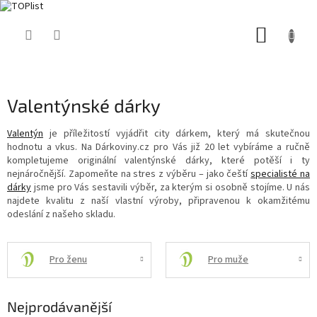
Přejít
NÁKUP
na
obsah
KOŠÍK
Valentýnské dárky
Valentýn
je příležitostí vyjádřit city dárkem, který má skutečnou
hodnotu a vkus. Na Dárkoviny.cz pro Vás již 20 let vybíráme a ručně
kompletujeme originální valentýnské dárky, které potěší i ty
nejnáročnější. Zapomeňte na stres z výběru – jako čeští
specialisté na
dárky
jsme pro Vás sestavili výběr, za kterým si osobně stojíme. U nás
najdete kvalitu z naší vlastní výroby, připravenou k okamžitému
odeslání z našeho skladu.
Pro ženu
Pro muže
Nejprodávanější