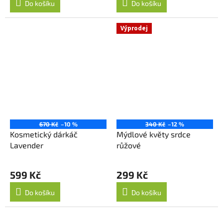
Do košíku
Do košíku
Výprodej
670 Kč
–10 %
340 Kč
–12 %
Kosmetický dárkáč
Mýdlové květy srdce
Lavender
růžové
599 Kč
299 Kč
Do košíku
Do košíku