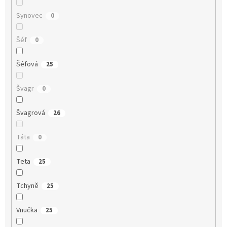
Synovec
0
Šéf
0
Šéfová
25
Švagr
0
Švagrová
26
Táta
0
Teta
25
Tchyně
25
Vnučka
25