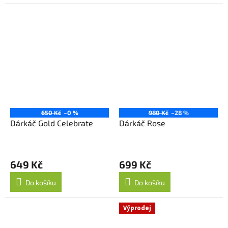
650 Kč
–0 %
980 Kč
–28 %
Dárkáč Gold Celebrate
Dárkáč Rose
649 Kč
699 Kč
Do košíku
Do košíku
Výprodej