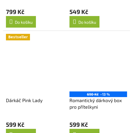
799 Kč
549 Kč
Do košíku
Do košíku
Bestseller
690 Kč
–13 %
Dárkáč Pink Lady
Romantický dárkový box
pro přítelkyni
599 Kč
599 Kč