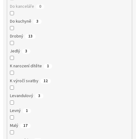
Do kanceláře
0
Do kuchyně
3
Drobný
13
Jedlý
3
K narození dítěte
1
K výročí svatby
12
Levandulový
3
Levný
1
Malý
17