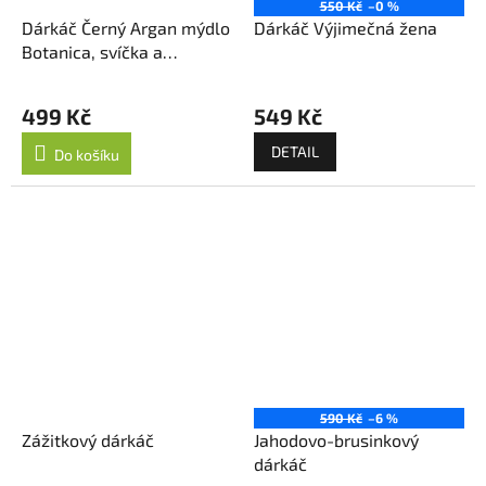
550 Kč
–0 %
Dárkáč Černý Argan mýdlo
Dárkáč Výjimečná žena
Botanica, svíčka a
koupelová srdce
499 Kč
549 Kč
DETAIL
Do košíku
590 Kč
–6 %
Zážitkový dárkáč
Jahodovo-brusinkový
dárkáč