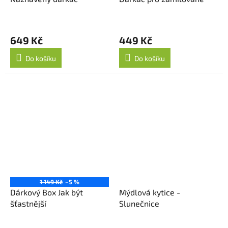
649 Kč
449 Kč
Do košíku
Do košíku
1 149 Kč
–5 %
Dárkový Box Jak být
Mýdlová kytice -
šťastnější
Slunečnice