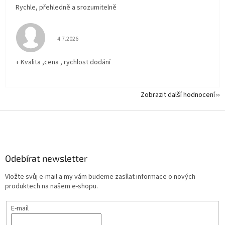
Rychle, přehledně a srozumitelně
Hodnocení obchodu je 5 z 5 hvězdiček.
4.7.2026
+ Kvalita ,cena , rychlost dodání
Zobrazit další hodnocení
Z
á
p
a
Odebírat newsletter
t
í
Vložte svůj e-mail a my vám budeme zasílat informace o nových
produktech na našem e-shopu.
E-mail