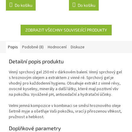
Do košíku
Do košíku
ZOBRAZIT VŠECHNY SOUVISEJÍCÍ PRODUKTY
Popis
Podobné (8)
Hodnocení
Diskuze
Detailní popis produktu
Vinný sprchový gel 250 ml v dárkovém balení. Vinný sprchový gel
s hroznovým olejem a extraktem z vinné ré. Sprchový gel je
vhodný pro každodenní hygienu. Obsahuje extrakt z vinné révy,
ovocné kyseliny, minerály a další látky, které mají pozitivní vliv
na pokožku. Vyvážené pH, antioxidační a hydratační účinky.
Velmi jemná kompozice v kombinaci se směsí hroznového oleje
šetrně myje a ošetřuje Vaši pokožku, vrací ji přirozenou vlhkost,
pružnost a hebkost.
Doplňkové parametry