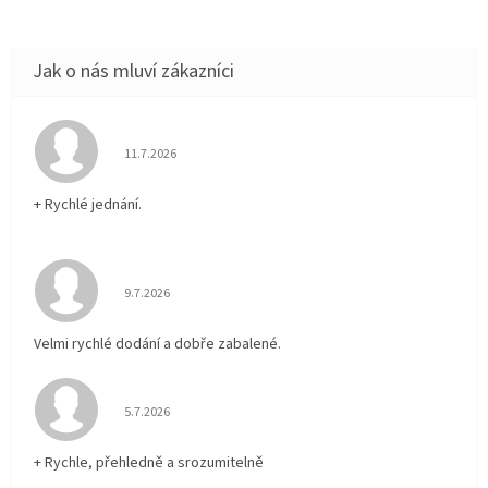
Hodnocení obchodu je 5 z 5 hvězdiček.
11.7.2026
+ Rychlé jednání.
Hodnocení obchodu je 5 z 5 hvězdiček.
9.7.2026
Velmi rychlé dodání a dobře zabalené.
Hodnocení obchodu je 5 z 5 hvězdiček.
5.7.2026
+ Rychle, přehledně a srozumitelně