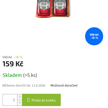
190 Kč
–16 %
190 Kč
–16 %
159 Kč
Měrná
Skladem
(>5 ks)
cena:
Můžeme doručit do:
11.8.2026
Možnosti doručení
Přidat do košíku