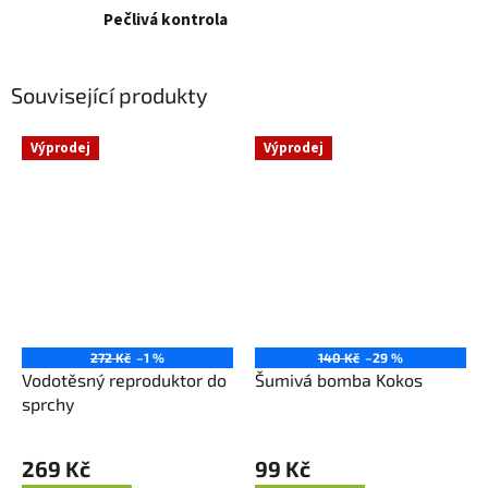
Pečlivá kontrola
Související produkty
Výprodej
Výprodej
272 Kč
–1 %
140 Kč
–29 %
Vodotěsný reproduktor do
Šumivá bomba Kokos
sprchy
269 Kč
99 Kč