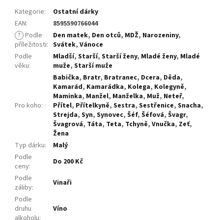
Kategorie
:
Ostatní dárky
EAN
:
8595590766044
?
Podle
Den matek
,
Den otců
,
MDŽ
,
Narozeniny
,
příležitosti
:
Svátek
,
Vánoce
Podle
Mladší
,
Starší
,
Starší ženy
,
Mladé ženy
,
Mladé
věku
:
muže
,
Starší muže
Babička
,
Bratr
,
Bratranec
,
Dcera
,
Děda
,
Kamarád
,
Kamarádka
,
Kolega
,
Kolegyně
,
Maminka
,
Manžel
,
Manželka
,
Muž
,
Neteř
,
Pro koho
:
Přítel
,
Přítelkyně
,
Sestra
,
Sestřenice
,
Snacha
,
Strejda
,
Syn
,
Synovec
,
Šéf
,
Šéfová
,
Švagr
,
Švagrová
,
Táta
,
Teta
,
Tchyně
,
Vnučka
,
Zeť
,
Žena
Typ dárku
:
Malý
Podle
Do 200 Kč
ceny
:
Podle
Vinaři
záliby
:
Podle
druhu
Víno
alkoholu
: