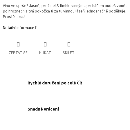
Víno ve sprše? Jasně, proč ne! S tímhle vinným sprcháčem budeš vonět
po hroznech a tvá pokožka ti za tu vinnou lázeň jednoznačně poděkuje.
Prostě luxus!
Detailní informace
ZEPTAT SE
HLÍDAT
SDÍLET
Rychlé doručení po celé ČR
Snadné vrácení